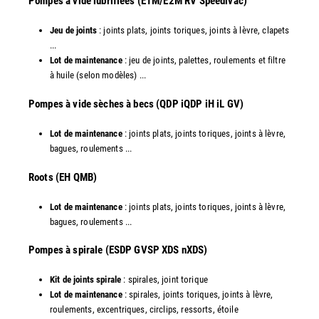
Pompes à vide lubrifiées (E1M/E2M RV Speedivac)
Jeu de joints
: joints plats, joints toriques, joints à lèvre, clapets
...
Lot de maintenance
: jeu de joints, palettes, roulements et filtre
à huile (selon modèles) ...
​Pompes à vide sèches à becs (QDP iQDP iH iL GV)
Lot de maintenance
: joints plats, joints toriques, joints à lèvre,
bagues, roulements ...
Roots (EH QMB)
Lot de maintenance
: joints plats, joints toriques, joints à lèvre,
bagues, roulements ...
​Pompes à spirale (ESDP GVSP XDS nXDS)
Kit de joints spirale
: spirales, joint torique
Lot de maintenance
: spirales, joints toriques, joints à lèvre,
roulements, excentriques, circlips, ressorts, étoile