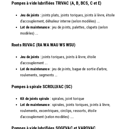
Pompes à vide lubrifiées TRIVAC (A, B, BCS, C et E)
Jeu de joints
: joints plats, joints toriques, joints à lèvre, étoile
d'accouplement, déhuileur interne (selon modèles) ...
Lot de maintenance
: jeu de joints, palettes, clapets (selon
modèles) ...
​Roots RUVAC (RA WA WAU WS WSU)
Jeu de joints
: joints toriques, joints à lèvre, étoile
d'accouplement ...
Lot de maintenance
: jeu de joints, bague de sortie d'arbre,
roulements, segments ...
​Pompes à spirale SCROLLVAC (SC)
Kit de joints spirale
: spirales, joint torique
Lot de maintenance
: spirales, joints toriques, joints à lèvre,
roulements, excentriques, circlips, ressorts, étoile
d'accouplement (selon modèles) ....
​Pompes à vide lubrifiées SOGEVAC et VAROVAC