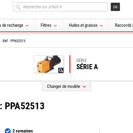
s de rechange
Filtres
Huiles et graisse
Raccords 
 - Réf : PPA52513
SÉRIE
SÉRIE A
Changer de modèle
f : PPA52513
2 semaines