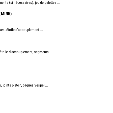
ements (si nécessaires), jeu de palettes ...
 (MINK)
ues, étoile d'accouplement ...
 étoile d'accouplement, segments ...​
, joints piston, bagues Vespel ... ​