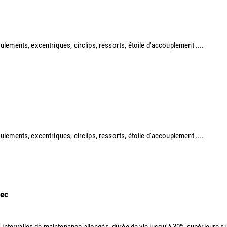
roulements, excentriques, circlips, ressorts, étoile d'accouplement ....​
 roulements, excentriques, circlips, ressorts, étoile d'accouplement ....
sec
, intervalles de maintenance allongés, durée de vie jusqu'à 30% supérieure sui