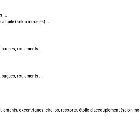
s ...
re à huile (selon modèles) ...
re, bagues, roulements ...
re, bagues, roulements ...
 roulements, excentriques, circlips, ressorts, étoile d'accouplement (selon modè