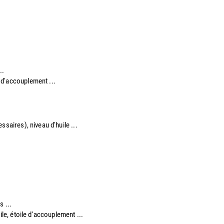
..
e d'accouplement ...​
saires), niveau d'huile ...​
s ...
ile, étoile d'accouplement ...​