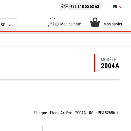
+33 148 55 63 63
FR
Mon compte
Mon panier
ISO
MODÈLE
2004A
Flasque - Etage Arrière - 2004A - Réf : PPA52686