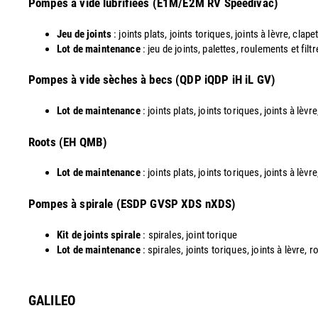
Pompes à vide lubrifiées (E1M/E2M RV Speedivac)
Jeu de joints
: joints plats, joints toriques, joints à lèvre, clapet
Lot de maintenance
: jeu de joints, palettes, roulements et filt
​Pompes à vide sèches à becs (QDP iQDP iH iL GV)
Lot de maintenance
: joints plats, joints toriques, joints à lèv
Roots (EH QMB)
Lot de maintenance
: joints plats, joints toriques, joints à lèv
​Pompes à spirale (ESDP GVSP XDS nXDS)
Kit de joints spirale
: spirales, joint torique
Lot de maintenance
: spirales, joints toriques, joints à lèvre,
GALILEO