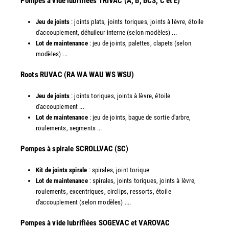
Pompes à vide lubrifiées TRIVAC (A, B, BCS, C et E)
Jeu de joints
: joints plats, joints toriques, joints à lèvre, étoile
d'accouplement, déhuileur interne (selon modèles) ...
Lot de maintenance
: jeu de joints, palettes, clapets (selon
modèles) ...
​Roots RUVAC (RA WA WAU WS WSU)
Jeu de joints
: joints toriques, joints à lèvre, étoile
d'accouplement ...
Lot de maintenance
: jeu de joints, bague de sortie d'arbre,
roulements, segments ...
​Pompes à spirale SCROLLVAC (SC)
Kit de joints spirale
: spirales, joint torique
Lot de maintenance
: spirales, joints toriques, joints à lèvre,
roulements, excentriques, circlips, ressorts, étoile
d'accouplement (selon modèles) ....
​Pompes à vide lubrifiées SOGEVAC et VAROVAC