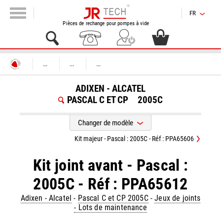
FR
Pièces de rechange pour pompes à vide
...
...
...
ADIXEN - ALCATEL
PASCAL C ET CP
2005C
Changer de modèle
Kit majeur - Pascal : 2005C - Réf : PPA65606
Kit joint avant - Pascal :
2005C - Réf : PPA65612
Adixen - Alcatel
-
Pascal C et CP 2005C
-
Jeux de joints
- Lots de maintenance