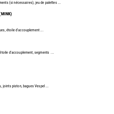
ements (si nécessaires), jeu de palettes ...
 (MINK)
ues, étoile d'accouplement ...
 étoile d'accouplement, segments ...​
, joints piston, bagues Vespel ... ​