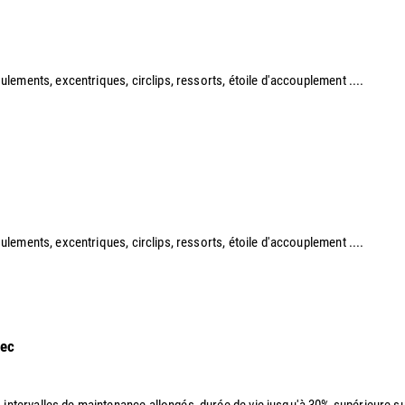
roulements, excentriques, circlips, ressorts, étoile d'accouplement ....​
 roulements, excentriques, circlips, ressorts, étoile d'accouplement ....
sec
, intervalles de maintenance allongés, durée de vie jusqu'à 30% supérieure sui