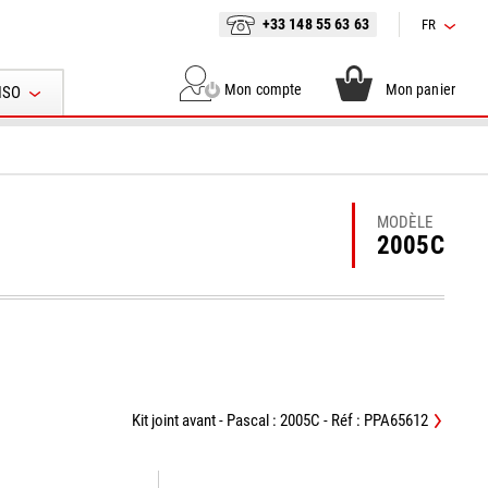
+33 148 55 63 63
FR
Mon compte
Mon panier
ISO
MODÈLE
2005C
Kit joint avant - Pascal : 2005C - Réf : PPA65612