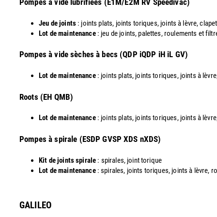
Pompes à vide lubrifiées (E1M/E2M RV Speedivac)
Jeu de joints
: joints plats, joints toriques, joints à lèvre, clapet
Lot de maintenance
: jeu de joints, palettes, roulements et filt
​Pompes à vide sèches à becs (QDP iQDP iH iL GV)
Lot de maintenance
: joints plats, joints toriques, joints à lèv
Roots (EH QMB)
Lot de maintenance
: joints plats, joints toriques, joints à lèv
​Pompes à spirale (ESDP GVSP XDS nXDS)
Kit de joints spirale
: spirales, joint torique
Lot de maintenance
: spirales, joints toriques, joints à lèvre,
GALILEO