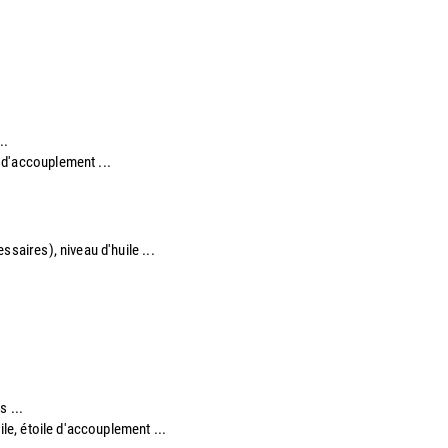
..
e d'accouplement ...​
saires), niveau d'huile ...​
s ...
ile, étoile d'accouplement ...​