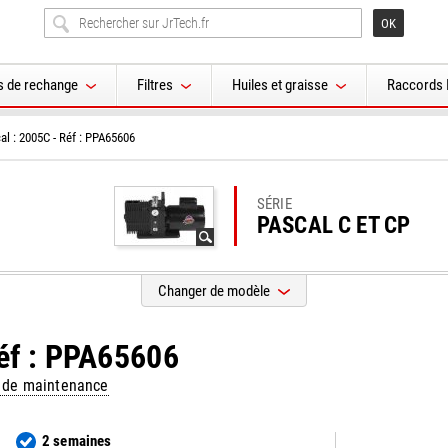
s de rechange
Filtres
Huiles et graisse
Raccords 
al : 2005C - Réf : PPA65606
SÉRIE
PASCAL C ET CP
Changer de modèle
Réf : PPA65606
s de maintenance
2 semaines