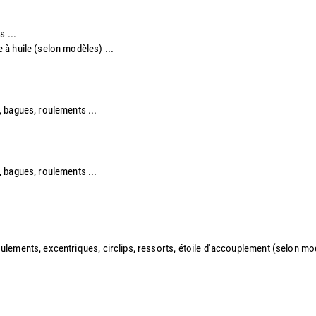
s ...
re à huile (selon modèles) ...
re, bagues, roulements ...
re, bagues, roulements ...
 roulements, excentriques, circlips, ressorts, étoile d'accouplement (selon modè