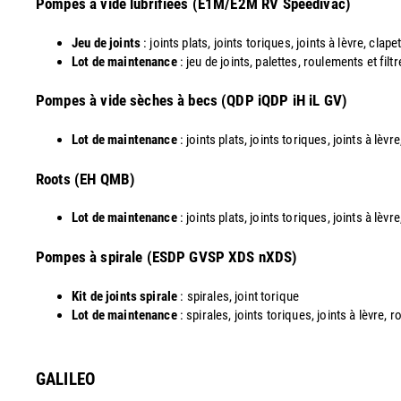
Pompes à vide lubrifiées (E1M/E2M RV Speedivac)
Jeu de joints
: joints plats, joints toriques, joints à lèvre, clapet
Lot de maintenance
: jeu de joints, palettes, roulements et filt
​Pompes à vide sèches à becs (QDP iQDP iH iL GV)
Lot de maintenance
: joints plats, joints toriques, joints à lèv
Roots (EH QMB)
Lot de maintenance
: joints plats, joints toriques, joints à lèv
​Pompes à spirale (ESDP GVSP XDS nXDS)
Kit de joints spirale
: spirales, joint torique
Lot de maintenance
: spirales, joints toriques, joints à lèvre,
GALILEO