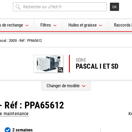
s de rechange
Filtres
Huiles et graisse
Raccords 
ascal : 2005I - Réf : PPA65612
SÉRIE
PASCAL I ET SD
Changer de modèle
I - Réf : PPA65612
 de maintenance
Ki
2 semaines