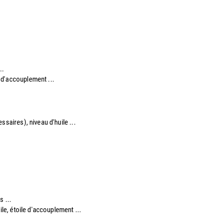
..
e d'accouplement ...​
saires), niveau d'huile ...​
s ...
ile, étoile d'accouplement ...​