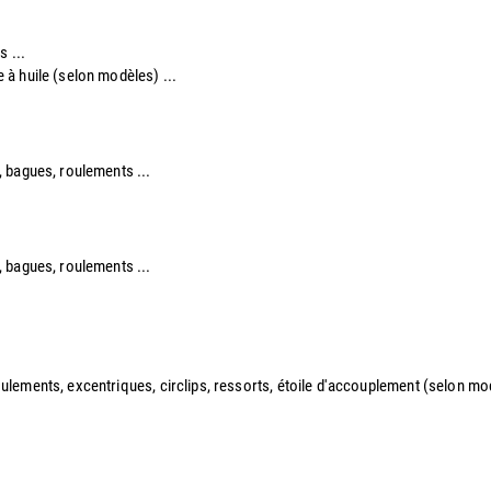
s ...
re à huile (selon modèles) ...
re, bagues, roulements ...
re, bagues, roulements ...
 roulements, excentriques, circlips, ressorts, étoile d'accouplement (selon modè