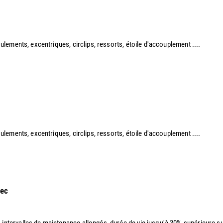
roulements, excentriques, circlips, ressorts, étoile d'accouplement ....​
 roulements, excentriques, circlips, ressorts, étoile d'accouplement ....
sec
, intervalles de maintenance allongés, durée de vie jusqu'à 30% supérieure sui