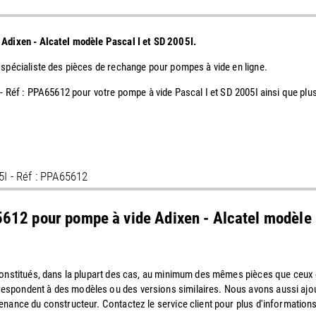
e Adixen - Alcatel modèle Pascal I et SD 2005I.
 spécialiste des pièces de rechange pour pompes à vide en ligne.
I - Réf : PPA65612 pour votre pompe à vide Pascal I et SD 2005I ainsi que p
05I - Réf : PPA65612
A65612 pour pompe à vide Adixen - Alcatel modèle
 constitués, dans la plupart des cas, au minimum des mêmes pièces que ceu
espondent à des modèles ou des versions similaires. Nous avons aussi ajo
enance du constructeur. Contactez le service client pour plus d'informations