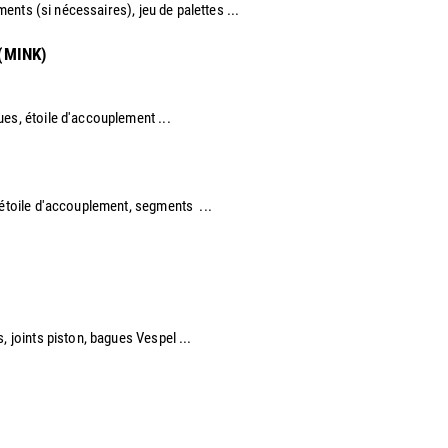
ements (si nécessaires), jeu de palettes ...
 (MINK)
ues, étoile d'accouplement ...
 étoile d'accouplement, segments ...​
, joints piston, bagues Vespel ... ​