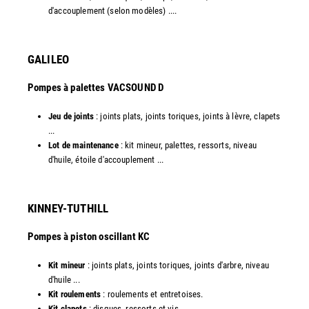
d'accouplement (selon modèles) ....​
GALILEO
Pompes à palettes VACSOUND D
Jeu de joints
: joints plats, joints toriques, joints à lèvre, clapets
...
Lot de maintenance
: kit mineur, palettes, ressorts, niveau
d'huile, étoile d'accouplement ...​​
KINNEY-TUTHILL
Pompes à piston oscillant KC
Kit mineur
: joints plats, joints toriques, joints d'arbre, niveau
d'huile ...
Kit roulements
: roulements et entretoises.
Kit clapets
: disques, ressorts et vis ...