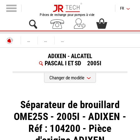
FR
Pièces de rechange pour pompes à vide
...
...
...
ADIXEN - ALCATEL
PASCAL I ET SD
2005I
Changer de modèle
Séparateur de brouillard
OME25S - 2005I - ADIXEN -
Réf : 104200 - Pièce