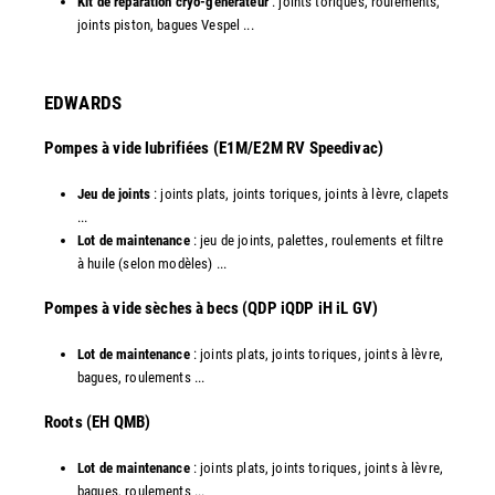
Kit de réparation cryo-générateur
: joints toriques, roulements,
joints piston, bagues Vespel ... ​
EDWARDS
Pompes à vide lubrifiées (E1M/E2M RV Speedivac)
Jeu de joints
: joints plats, joints toriques, joints à lèvre, clapets
...
Lot de maintenance
: jeu de joints, palettes, roulements et filtre
à huile (selon modèles) ...
​Pompes à vide sèches à becs (QDP iQDP iH iL GV)
Lot de maintenance
: joints plats, joints toriques, joints à lèvre,
bagues, roulements ...
Roots (EH QMB)
Lot de maintenance
: joints plats, joints toriques, joints à lèvre,
bagues, roulements ...