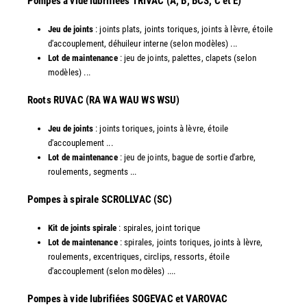
Pompes à vide lubrifiées TRIVAC (A, B, BCS, C et E)
Jeu de joints
: joints plats, joints toriques, joints à lèvre, étoile
d'accouplement, déhuileur interne (selon modèles) ...
Lot de maintenance
: jeu de joints, palettes, clapets (selon
modèles) ...
​Roots RUVAC (RA WA WAU WS WSU)
Jeu de joints
: joints toriques, joints à lèvre, étoile
d'accouplement ...
Lot de maintenance
: jeu de joints, bague de sortie d'arbre,
roulements, segments ...
​Pompes à spirale SCROLLVAC (SC)
Kit de joints spirale
: spirales, joint torique
Lot de maintenance
: spirales, joints toriques, joints à lèvre,
roulements, excentriques, circlips, ressorts, étoile
d'accouplement (selon modèles) ....
​Pompes à vide lubrifiées SOGEVAC et VAROVAC