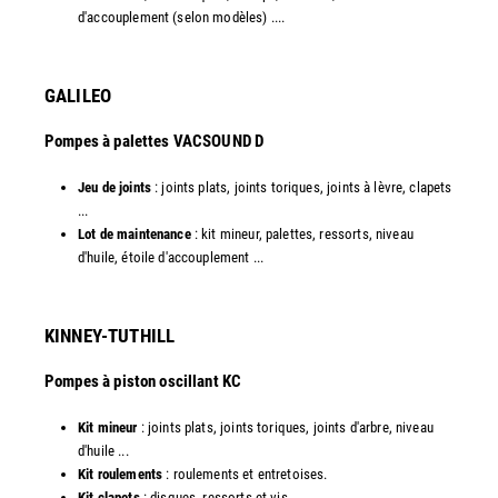
d'accouplement (selon modèles) ....​
GALILEO
Pompes à palettes VACSOUND D
Jeu de joints
: joints plats, joints toriques, joints à lèvre, clapets
...
Lot de maintenance
: kit mineur, palettes, ressorts, niveau
d'huile, étoile d'accouplement ...​​
KINNEY-TUTHILL
Pompes à piston oscillant KC
Kit mineur
: joints plats, joints toriques, joints d'arbre, niveau
d'huile ...
Kit roulements
: roulements et entretoises.
Kit clapets
: disques, ressorts et vis ...