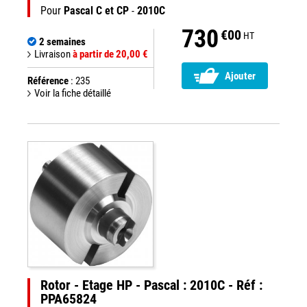
Pour
Pascal C et CP
-
2010C
730
€00
HT
2 semaines
Livraison
à partir de 20,00 €
Ajouter
Référence
: 235
Voir la fiche détaillé
Rotor - Etage HP - Pascal : 2010C - Réf :
PPA65824