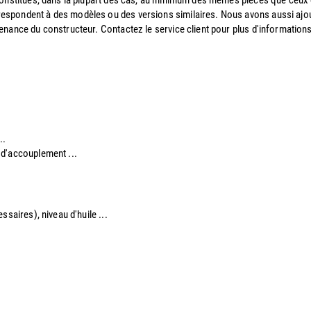
 constitués, dans la plupart des cas, au minimum des mêmes pièces que ceu
espondent à des modèles ou des versions similaires. Nous avons aussi ajo
enance du constructeur. Contactez le service client pour plus d'informations
..
e d'accouplement ...​
saires), niveau d'huile ...​