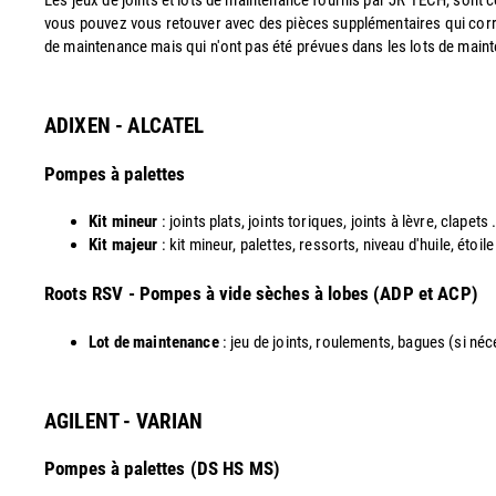
Les jeux de joints et lots de maintenance fournis par JR TECH, sont
vous pouvez vous retouver avec des pièces supplémentaires qui corr
de maintenance mais qui n'ont pas été prévues dans les lots de maint
ADIXEN - ALCATEL
Pompes à palettes
Kit mineur
: joints plats, joints toriques, joints à lèvre, clapets .
Kit majeur
: kit mineur, palettes, ressorts, niveau d'huile, étoil
​Roots RSV - Pompes à vide sèches à lobes (ADP et ACP)
Lot de maintenance
: jeu de joints, roulements, bagues (si néces
AGILENT - VARIAN
Pompes à palettes (DS HS MS)