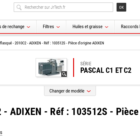
s de rechange
Filtres
Huiles et graisse
Raccords 
flasqué - 2010C2 - ADIXEN - Réf : 103512S - Pièce d'origine ADIXEN
SÉRIE
PASCAL C1 ET C2
Changer de modèle
 - ADIXEN - Réf : 103512S - Pièce
s