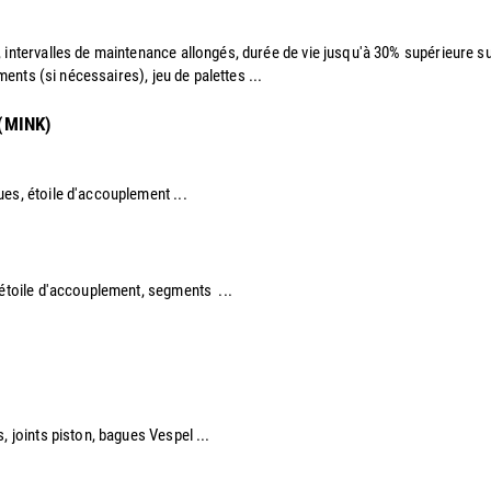
, intervalles de maintenance allongés, durée de vie jusqu'à 30% supérieure sui
ements (si nécessaires), jeu de palettes ...
 (MINK)
ues, étoile d'accouplement ...
 étoile d'accouplement, segments ...​
, joints piston, bagues Vespel ... ​