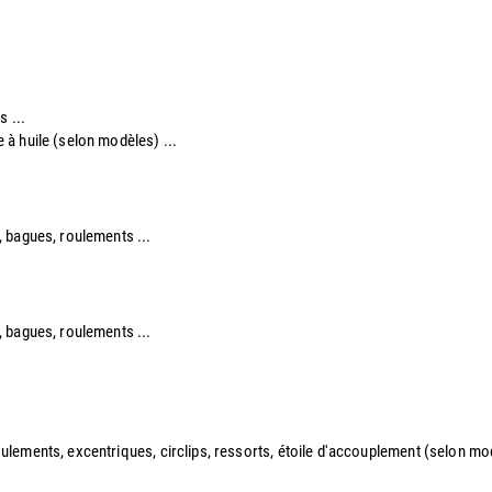
s ...
re à huile (selon modèles) ...
re, bagues, roulements ...
re, bagues, roulements ...
 roulements, excentriques, circlips, ressorts, étoile d'accouplement (selon modè