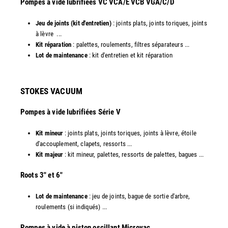
​Pompes à vide lubrifiées VC VCA/E VCB VGA/C/D
Jeu de joints (kit d'entretien)
: joints plats, joints toriques, joints
à lèvre ...
Kit réparation
: palettes, roulements, filtres séparateurs ...
Lot de maintenance
: kit d'entretien et kit réparation​
STOKES VACUUM
Pompes à vide lubrifiées Série V
Kit mineur
: joints plats, joints toriques, joints à lèvre, étoile
d'accouplement, clapets, ressorts ...
Kit majeur
: kit mineur, palettes, ressorts de palettes, bagues ...
​Roots 3" et 6"
Lot de maintenance
: jeu de joints, bague de sortie d'arbre,
roulements (si indiqués) ...
​​Pompes à vide à piston oscillant Microvac