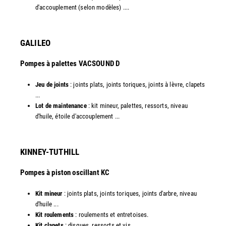
d'accouplement (selon modèles) ....​
GALILEO
Pompes à palettes VACSOUND D
Jeu de joints
: joints plats, joints toriques, joints à lèvre, clapets
...
Lot de maintenance
: kit mineur, palettes, ressorts, niveau
d'huile, étoile d'accouplement ...​​
KINNEY-TUTHILL
Pompes à piston oscillant KC
Kit mineur
: joints plats, joints toriques, joints d'arbre, niveau
d'huile ...
Kit roulements
: roulements et entretoises.
Kit clapets
: disques, ressorts et vis ...