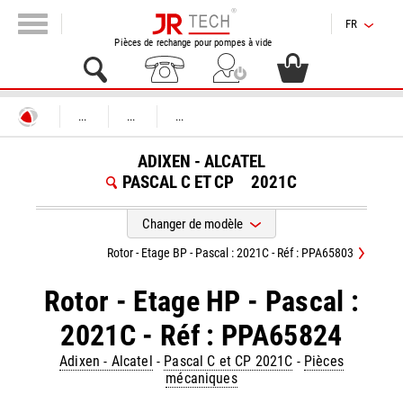
FR
Pièces de rechange pour pompes à vide
...
...
...
ADIXEN - ALCATEL
PASCAL C ET CP
2021C
Changer de modèle
Rotor - Etage BP - Pascal : 2021C - Réf : PPA65803
Rotor - Etage HP - Pascal :
2021C - Réf : PPA65824
Adixen - Alcatel
-
Pascal C et CP 2021C
-
Pièces
mécaniques