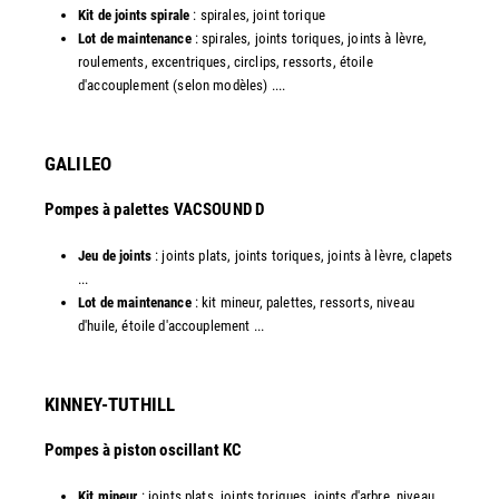
Kit de joints spirale
: spirales, joint torique
Lot de maintenance
: spirales, joints toriques, joints à lèvre,
roulements, excentriques, circlips, ressorts, étoile
d'accouplement (selon modèles) ....​
GALILEO
Pompes à palettes VACSOUND D
Jeu de joints
: joints plats, joints toriques, joints à lèvre, clapets
...
Lot de maintenance
: kit mineur, palettes, ressorts, niveau
d'huile, étoile d'accouplement ...​​
KINNEY-TUTHILL
Pompes à piston oscillant KC
Kit mineur
: joints plats, joints toriques, joints d'arbre, niveau