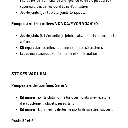
intervalles de maintenance allongés, durée de vie jusqu'à 30%
supérieure suivant les conditions d'utilisation
Jeu de joints
: joints plats, joints toriques ...
​Pompes à vide lubrifiées VC VCA/E VCB VGA/C/D
Jeu de joints (kit d'entretien)
: joints plats, joints toriques, joints
à lèvre ...
Kit réparation
: palettes, roulements, filtres séparateurs ...
Lot de maintenance
: kit d'entretien et kit réparation​
STOKES VACUUM
Pompes à vide lubrifiées Série V
Kit mineur
: joints plats, joints toriques, joints à lèvre, étoile
d'accouplement, clapets, ressorts ...
Kit majeur
: kit mineur, palettes, ressorts de palettes, bagues ...
​Roots 3" et 6"