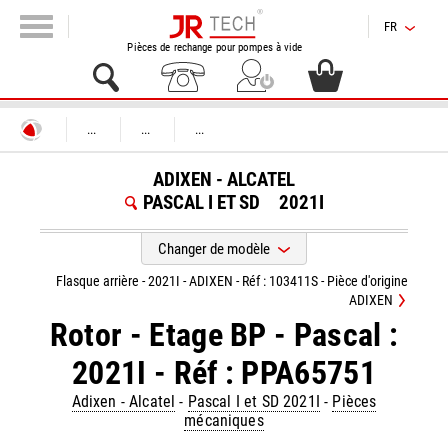
FR
Pièces de rechange pour pompes à vide
...
...
...
ADIXEN - ALCATEL
PASCAL I ET SD
2021I
Changer de modèle
Flasque arrière - 2021I - ADIXEN - Réf : 103411S - Pièce d'origine
ADIXEN
Rotor - Etage BP - Pascal :
2021I - Réf : PPA65751
Adixen - Alcatel
-
Pascal I et SD 2021I
-
Pièces
mécaniques