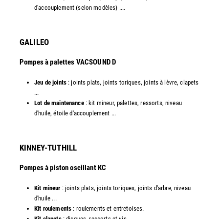
d'accouplement (selon modèles) ....​
GALILEO
Pompes à palettes VACSOUND D
Jeu de joints
: joints plats, joints toriques, joints à lèvre, clapets
...
Lot de maintenance
: kit mineur, palettes, ressorts, niveau
d'huile, étoile d'accouplement ...​​
KINNEY-TUTHILL
Pompes à piston oscillant KC
Kit mineur
: joints plats, joints toriques, joints d'arbre, niveau
d'huile ...
Kit roulements
: roulements et entretoises.
Kit clapets
: disques, ressorts et vis ...