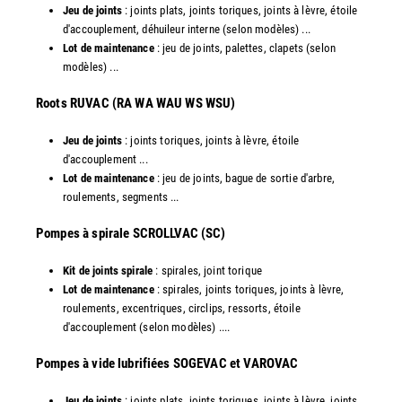
Jeu de joints
: joints plats, joints toriques, joints à lèvre, étoile
d'accouplement, déhuileur interne (selon modèles) ...
Lot de maintenance
: jeu de joints, palettes, clapets (selon
modèles) ...
​Roots RUVAC (RA WA WAU WS WSU)
Jeu de joints
: joints toriques, joints à lèvre, étoile
d'accouplement ...
Lot de maintenance
: jeu de joints, bague de sortie d'arbre,
roulements, segments ...
​Pompes à spirale SCROLLVAC (SC)
Kit de joints spirale
: spirales, joint torique
Lot de maintenance
: spirales, joints toriques, joints à lèvre,
roulements, excentriques, circlips, ressorts, étoile
d'accouplement (selon modèles) ....
​Pompes à vide lubrifiées SOGEVAC et VAROVAC
Jeu de joints
: joints plats, joints toriques, joints à lèvre, joints