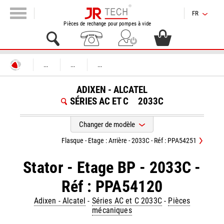
FR
Pièces de rechange pour pompes à vide
...
...
...
ADIXEN - ALCATEL
SÉRIES AC ET C
2033C
Changer de modèle
Flasque - Etage : Arrière - 2033C - Réf : PPA54251
Stator - Etage BP - 2033C -
Réf : PPA54120
Adixen - Alcatel
-
Séries AC et C 2033C
-
Pièces
mécaniques