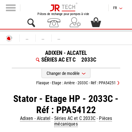
FR
Pièces de rechange pour pompes à vide
...
...
...
ADIXEN - ALCATEL
SÉRIES AC ET C
2033C
Changer de modèle
Flasque - Etage : Arrière - 2033C - Réf : PPA54251
Stator - Etage HP - 2033C -
Réf : PPA54122
Adixen - Alcatel
-
Séries AC et C 2033C
-
Pièces
mécaniques