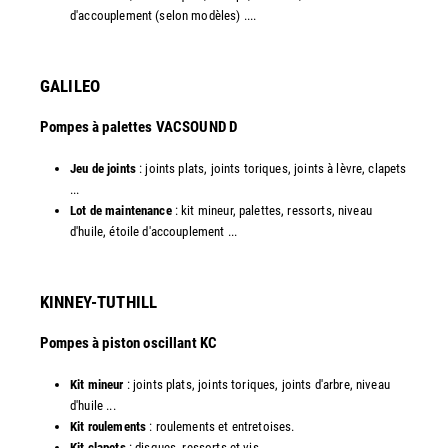
d'accouplement (selon modèles) ....​
GALILEO
Pompes à palettes VACSOUND D
Jeu de joints
: joints plats, joints toriques, joints à lèvre, clapets
...
Lot de maintenance
: kit mineur, palettes, ressorts, niveau
d'huile, étoile d'accouplement ...​​
KINNEY-TUTHILL
Pompes à piston oscillant KC
Kit mineur
: joints plats, joints toriques, joints d'arbre, niveau
d'huile ...
Kit roulements
: roulements et entretoises.
Kit clapets
: disques, ressorts et vis ...