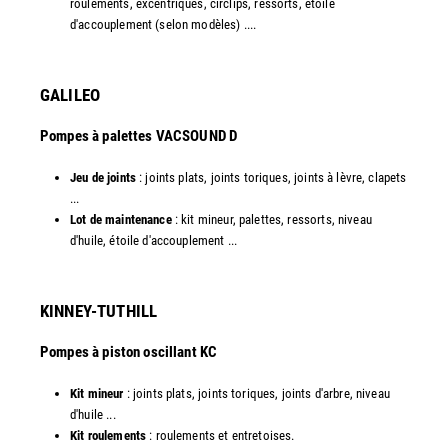
roulements, excentriques, circlips, ressorts, étoile
d'accouplement (selon modèles) ....​
GALILEO
Pompes à palettes VACSOUND D
Jeu de joints
: joints plats, joints toriques, joints à lèvre, clapets
...
Lot de maintenance
: kit mineur, palettes, ressorts, niveau
d'huile, étoile d'accouplement ...​​
KINNEY-TUTHILL
Pompes à piston oscillant KC
Kit mineur
: joints plats, joints toriques, joints d'arbre, niveau
d'huile ...
Kit roulements
: roulements et entretoises.