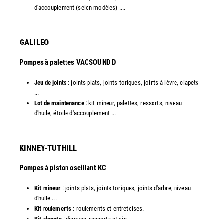
d'accouplement (selon modèles) ....​
GALILEO
Pompes à palettes VACSOUND D
Jeu de joints
: joints plats, joints toriques, joints à lèvre, clapets
...
Lot de maintenance
: kit mineur, palettes, ressorts, niveau
d'huile, étoile d'accouplement ...​​
KINNEY-TUTHILL
Pompes à piston oscillant KC
Kit mineur
: joints plats, joints toriques, joints d'arbre, niveau
d'huile ...
Kit roulements
: roulements et entretoises.
Kit clapets
: disques, ressorts et vis ...