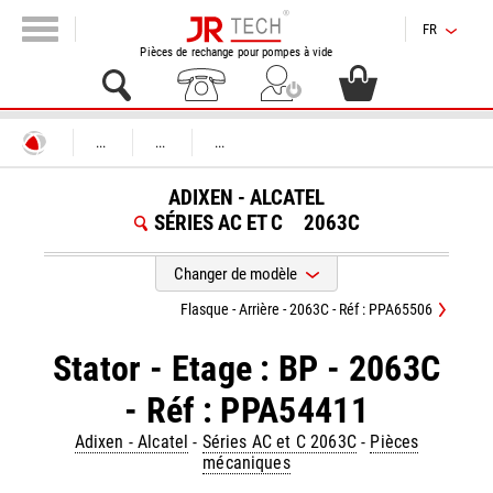
FR
Pièces de rechange pour pompes à vide
...
...
...
ADIXEN - ALCATEL
SÉRIES AC ET C
2063C
Changer de modèle
Flasque - Arrière - 2063C - Réf : PPA65506
Stator - Etage : BP - 2063C
- Réf : PPA54411
Adixen - Alcatel
-
Séries AC et C 2063C
-
Pièces
mécaniques