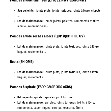
Pompes à vide lubrifiées (E1M/E2M RV Speedivac)
Jeu de joints
: joints plats, joints toriques, joints à lèvre, clapets
...
Lot de maintenance
: jeu de joints, palettes, roulements et filtre
à huile (selon modèles) ...
​Pompes à vide sèches à becs (QDP iQDP iH iL GV)
Lot de maintenance
: joints plats, joints toriques, joints à lèvre,
bagues, roulements ...
Roots (EH QMB)
Lot de maintenance
: joints plats, joints toriques, joints à lèvre,
bagues, roulements ...
​Pompes à spirale (ESDP GVSP XDS nXDS)
Kit de joints spirale
: spirales, joint torique
Lot de maintenance
: spirales, joints toriques, joints à lèvre,
roulements, excentriques, circlips, ressorts, étoile