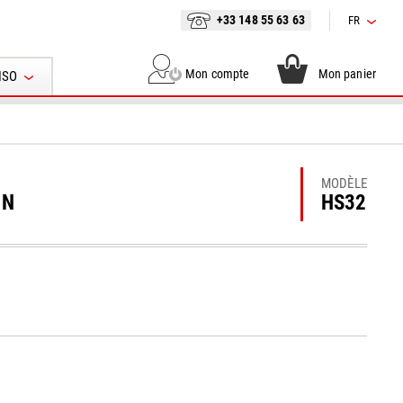
+33 148 55 63 63
FR
Mon compte
Mon panier
ISO
MODÈLE
ON
HS32