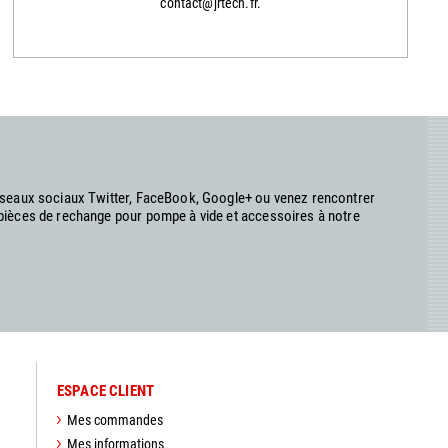
contact@jrtech.fr.
réseaux sociaux Twitter, FaceBook, Google+ ou venez rencontrer
 pièces de rechange pour pompe à vide et accessoires à notre
ESPACE CLIENT
Mes commandes
Mes informations