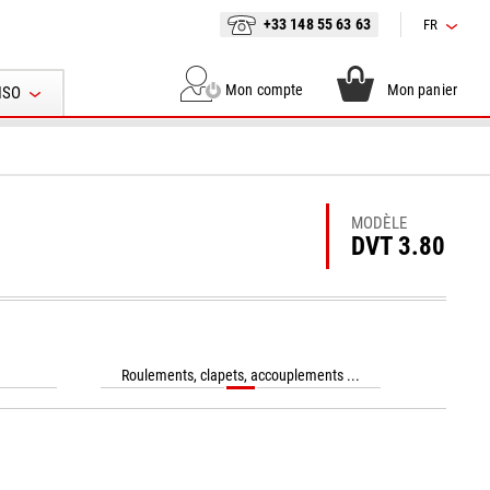
+33 148 55 63 63
FR
Mon compte
Mon panier
ISO
MODÈLE
DVT 3.80
Roulements, clapets, accouplements ...