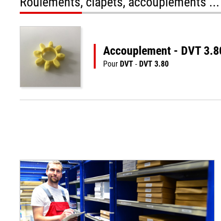
Roulements, clapets, accouplements ...
Accouplement - DVT 3.8
Pour
DVT
-
DVT 3.80