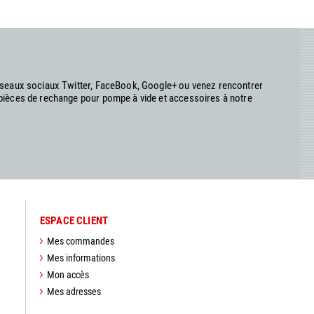
réseaux sociaux Twitter, FaceBook, Google+ ou venez rencontrer
 pièces de rechange pour pompe à vide et accessoires à notre
ESPACE CLIENT
Mes commandes
Mes informations
Mon accès
Mes adresses