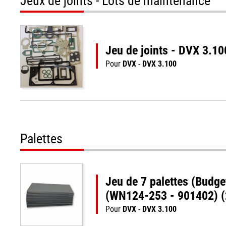
Jeux de joints - Lots de maintenance
Jeu de joints - DVX 3.1
Pour
DVX
-
DVX 3.100
Palettes
Jeu de 7 palettes (Budg
(WN124-253 - 901402) 
Pour
DVX
-
DVX 3.100