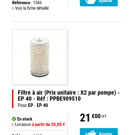
Ajouter
Référence
: 1543
Voir la fiche détaillé
Filtre à air (Prix unitaire : X2 par pompe) -
EP 40 - Réf : PPBE909510
Pour
EP
-
EP 40
21
€00
HT
En stock
Livraison
à partir de 20,00 €
Ajouter