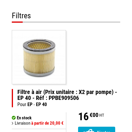
Filtres
Filtre à air (Prix unitaire : X2 par pompe) -
EP 40 - Réf : PPBE909506
Pour
EP
-
EP 40
16
€00
HT
En stock
Livraison
à partir de 20,00 €