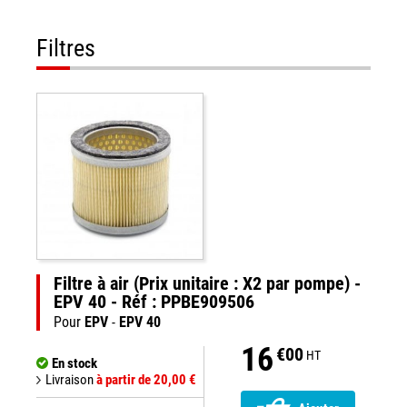
Filtres
Filtre à air (Prix unitaire : X2 par pompe) -
EPV 40 - Réf : PPBE909506
Pour
EPV
-
EPV 40
16
€00
HT
En stock
Livraison
à partir de 20,00 €