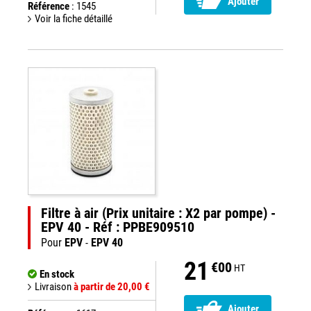
Ajouter
Référence
: 1545
Voir la fiche détaillé
Filtre à air (Prix unitaire : X2 par pompe) -
EPV 40 - Réf : PPBE909510
Pour
EPV
-
EPV 40
21
€00
HT
En stock
Livraison
à partir de 20,00 €
Ajouter