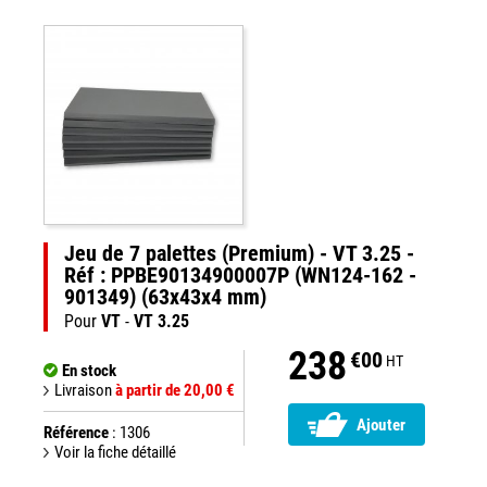
Jeu de 7 palettes (Premium) - VT 3.25 -
Réf : PPBE90134900007P (WN124-162 -
901349) (63x43x4 mm)
Pour
VT
-
VT 3.25
238
€00
HT
En stock
Livraison
à partir de 20,00 €
Ajouter
Référence
: 1306
Voir la fiche détaillé