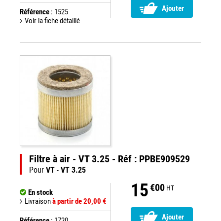
Ajouter
Référence
: 1525
Voir la fiche détaillé
Filtre à air - VT 3.25 - Réf : PPBE909529
Pour
VT
-
VT 3.25
15
€00
HT
En stock
Livraison
à partir de 20,00 €
Ajouter
Référence
: 1720