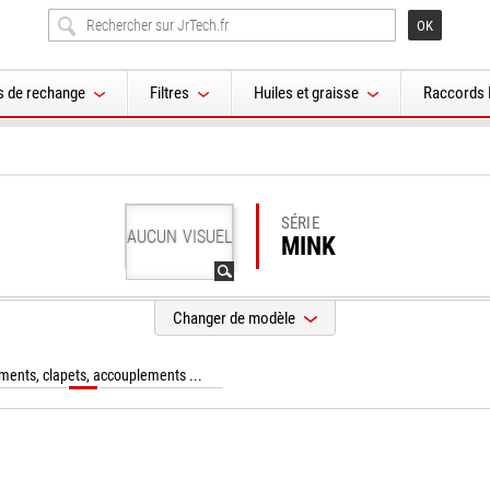
s de rechange
Filtres
Huiles et graisse
Raccords 
SÉRIE
AUCUN VISUEL
MINK
Changer de modèle
ments, clapets, accouplements ...