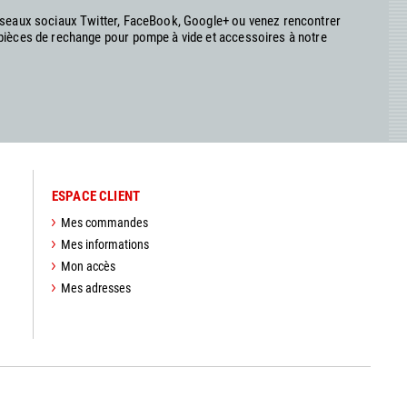
réseaux sociaux Twitter, FaceBook, Google+ ou venez rencontrer
 pièces de rechange pour pompe à vide et accessoires à notre
ESPACE CLIENT
Mes commandes
Mes informations
Mon accès
Mes adresses