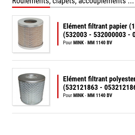
Roulements, clapets, accouplements ...
Elément filtrant papier
(532003 - 532000003 - 
Pour
MINK
-
MM 1140 BV
Elément filtrant polyes
(532121863 - 05321218
Pour
MINK
-
MM 1140 BV