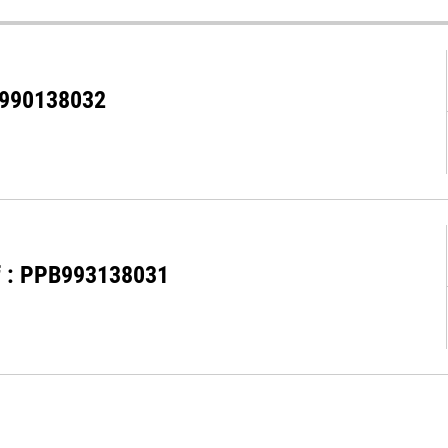
PB990138032
éf : PPB993138031