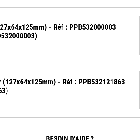
 (127x64x125mm) - Réf : PPB532000003
0532000003)
ter (127x64x125mm) - Réf : PPB532121863
63)
BESOIN D'AIDE ?