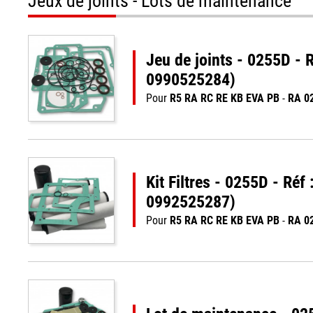
Jeux de joints - Lots de maintenance
Jeu de joints - 0255D -
0990525284)
Pour
R5 RA RC RE KB EVA PB
-
RA 0
Kit Filtres - 0255D - Ré
0992525287)
Pour
R5 RA RC RE KB EVA PB
-
RA 0