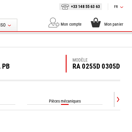
+33 148 55 63 63
FR
Mon compte
Mon panier
ISO
MODÈLE
A PB
RA 0255D 0305D
Pièces mécaniques