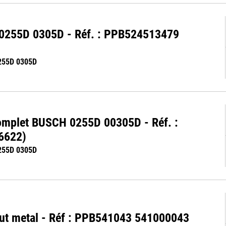
H 0255D 0305D - Réf. : PPB524513479
255D 0305D
complet BUSCH 0255D 00305D - Réf. :
6622)
255D 0305D
out metal - Réf : PPB541043 541000043