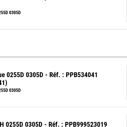
255D 0305D
que 0255D 0305D - Réf. : PPB534041
41)
255D 0305D
SCH 0255D 0305D - Réf. : PPB999523019