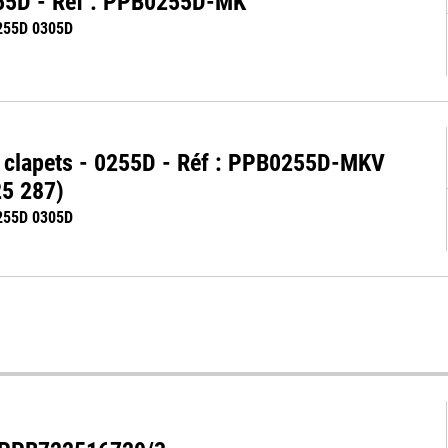
255D - Réf : PPB0255D-MK
255D 0305D
c clapets - 0255D - Réf : PPB0255D-MKV
25 287)
255D 0305D