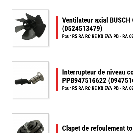
Ventilateur axial BUSC
(0524513479)
Pour
R5 RA RC RE KB EVA PB
-
RA 0
Interrupteur de niveau 
PPB947516622 (094751
Pour
R5 RA RC RE KB EVA PB
-
RA 0
Clapet de refoulement t