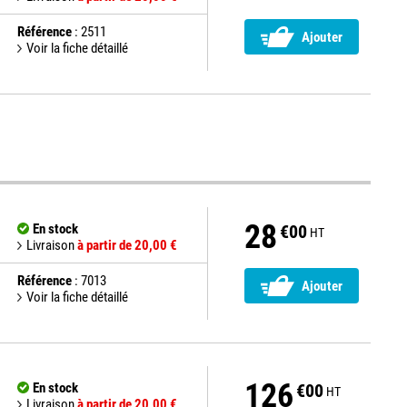
Référence
: 2511
Ajouter
Voir la fiche détaillé
28
En stock
€00
HT
Livraison
à partir de 20,00 €
Référence
: 7013
Ajouter
Voir la fiche détaillé
126
En stock
€00
HT
Livraison
à partir de 20,00 €