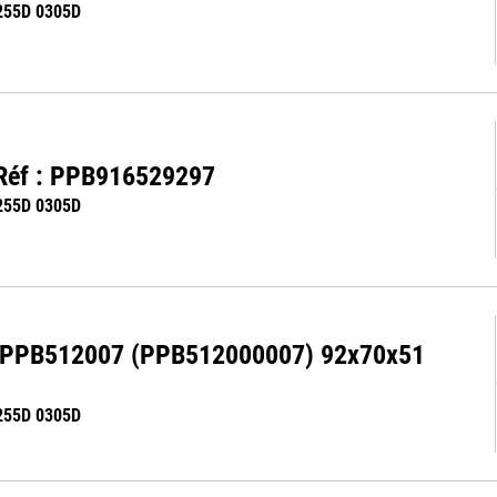
255D 0305D
 Réf : PPB916529297
255D 0305D
t PPB512007 (PPB512000007) 92x70x51
255D 0305D