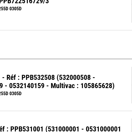
 : PPB722516729/3
255D 0305D
5D - Réf : PPB532508 (532000508 -
 - 0532140159 - Multivac : 105865628)
255D 0305D
- Réf : PPB531001 (531000001 - 0531000001