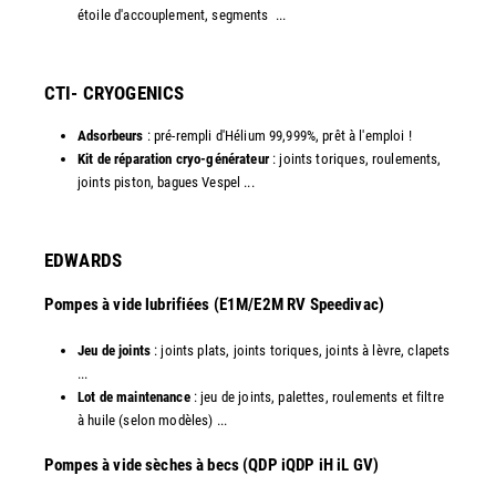
étoile d'accouplement, segments ...​
CTI- CRYOGENICS
Adsorbeurs
: pré-rempli d'Hélium 99,999%, prêt à l'emploi !
Kit de réparation cryo-générateur
: joints toriques, roulements,
joints piston, bagues Vespel ... ​
EDWARDS
Pompes à vide lubrifiées (E1M/E2M RV Speedivac)
Jeu de joints
: joints plats, joints toriques, joints à lèvre, clapets
...
Lot de maintenance
: jeu de joints, palettes, roulements et filtre
à huile (selon modèles) ...
​Pompes à vide sèches à becs (QDP iQDP iH iL GV)