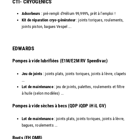
CTI- CRYOGENICS
Adsorbeurs
: pré-rempli d'Hélium 99,999%, prêt à l'emploi !
Kit de réparation cryo-générateur
: joints toriques, roulements,
joints piston, bagues Vespel ... ​
EDWARDS
Pompes à vide lubrifiées (E1M/E2M RV Speedivac)
Jeu de joints
: joints plats, joints toriques, joints à lèvre, clapets
...
Lot de maintenance
: jeu de joints, palettes, roulements et filtre
à huile (selon modèles) ...
​Pompes à vide sèches à becs (QDP iQDP iH iL GV)
Lot de maintenance
: joints plats, joints toriques, joints à lèvre,
bagues, roulements ...
Roots (EH QMB)