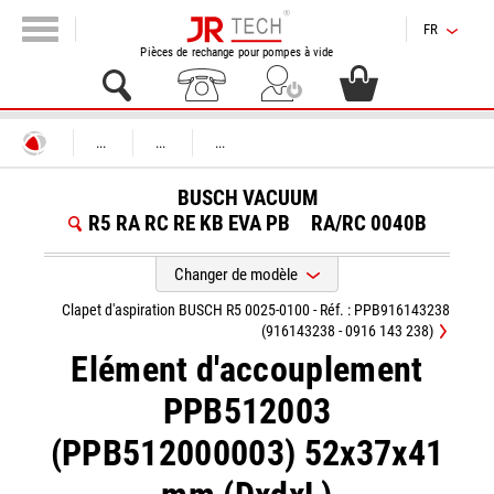
FR
Pièces de rechange pour pompes à vide
...
...
...
BUSCH VACUUM
R5 RA RC RE KB EVA PB
RA/RC 0040B
Changer de modèle
Clapet d'aspiration BUSCH R5 0025-0100 - Réf. : PPB916143238
(916143238 - 0916 143 238)
Elément d'accouplement
PPB512003
(PPB512000003) 52x37x41