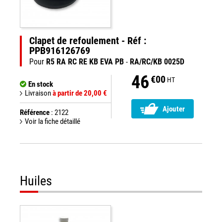
Clapet de refoulement - Réf :
PPB916126769
Pour
R5 RA RC RE KB EVA PB
-
RA/RC/KB 0025D
46
€00
HT
En stock
Livraison
à partir de 20,00 €
Ajouter
Référence
: 2122
Voir la fiche détaillé
Huiles