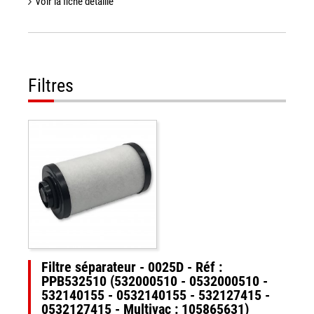
Voir la fiche détaillé
Filtres
Filtre séparateur - 0025D - Réf :
PPB532510 (532000510 - 0532000510 -
532140155 - 0532140155 - 532127415 -
0532127415 - Multivac : 105865631)