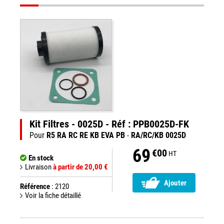
Kit Filtres - 0025D - Réf : PPB0025D-FK
Pour
R5 RA RC RE KB EVA PB
-
RA/RC/KB 0025D
69
€00
HT
En stock
Livraison
à partir de 20,00 €
Ajouter
Référence
: 2120
Voir la fiche détaillé