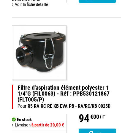
Voir la fiche détaillé
Filtre d'aspiration élément polyester 1
1/4''G (FIL0063) - Réf : PPB530121867
(FLT005/P)
Pour
R5 RA RC RE KB EVA PB
-
RA/RC/KB 0025D
94
€00
HT
En stock
Livraison
à partir de 20,00 €