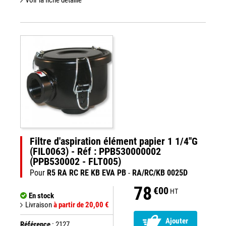
Voir la fiche détaillé
Filtre d'aspiration élément papier 1 1/4''G
(FIL0063) - Réf : PPB530000002
(PPB530002 - FLT005)
Pour
R5 RA RC RE KB EVA PB
-
RA/RC/KB 0025D
78
€00
HT
En stock
Livraison
à partir de 20,00 €
Ajouter
Référence
: 2127