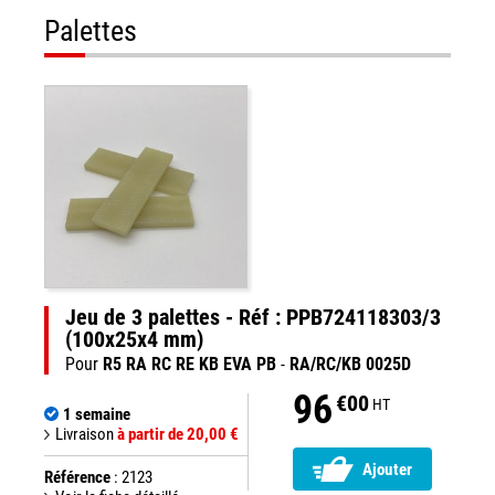
Palettes
Jeu de 3 palettes - Réf : PPB724118303/3
(100x25x4 mm)
Pour
R5 RA RC RE KB EVA PB
-
RA/RC/KB 0025D
96
€00
HT
1 semaine
Livraison
à partir de 20,00 €
Ajouter
Référence
: 2123