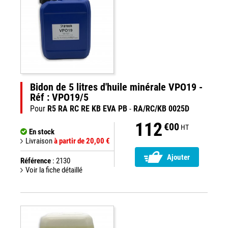
Bidon de 5 litres d'huile minérale VPO19 -
Réf : VPO19/5
Pour
R5 RA RC RE KB EVA PB
-
RA/RC/KB 0025D
112
€00
HT
En stock
Livraison
à partir de 20,00 €
Ajouter
Référence
: 2130
Voir la fiche détaillé