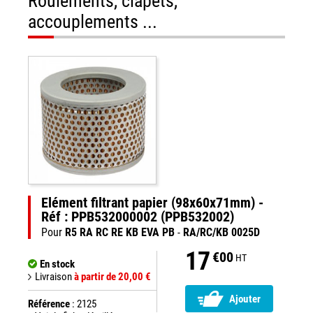
Roulements, clapets,
accouplements ...
Elément filtrant papier (98x60x71mm) -
Réf : PPB532000002 (PPB532002)
Pour
R5 RA RC RE KB EVA PB
-
RA/RC/KB 0025D
17
€00
HT
En stock
Livraison
à partir de 20,00 €
Ajouter
Référence
: 2125