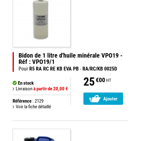
Bidon de 1 litre d'huile minérale VPO19 -
Réf : VPO19/1
Pour
R5 RA RC RE KB EVA PB
-
RA/RC/KB 0025D
25
€00
HT
En stock
Livraison
à partir de 20,00 €
Ajouter
Référence
: 2129
Voir la fiche détaillé