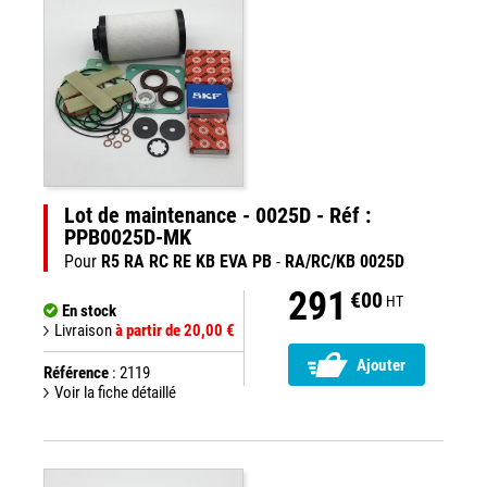
Lot de maintenance - 0025D - Réf :
PPB0025D-MK
Pour
R5 RA RC RE KB EVA PB
-
RA/RC/KB 0025D
291
€00
HT
En stock
Livraison
à partir de 20,00 €
Ajouter
Référence
: 2119
Voir la fiche détaillé