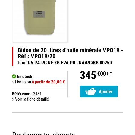
Bidon de 20 litres d'huile minérale VPO19 -
Réf : VPO19/20
Pour
R5 RA RC RE KB EVA PB
-
RA/RC/KB 0025D
345
€00
HT
En stock
Livraison
à partir de 20,00 €
Ajouter
Référence
: 2131
Voir la fiche détaillé