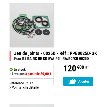
Jeu de joints - 0025D - Réf : PPB0025D-GK
Pour
R5 RA RC RE KB EVA PB
-
RA/RC/KB 0025D
120
€00
HT
En stock
Livraison
à partir de 20,00 €
Ajouter
Référence
: 2117
Voir la fiche détaillé