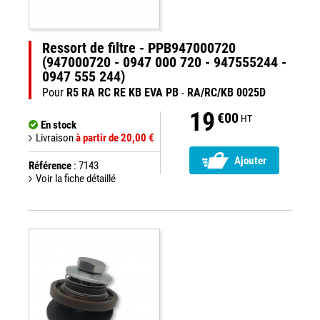
Ressort de filtre - PPB947000720
(947000720 - 0947 000 720 - 947555244 -
0947 555 244)
Pour
R5 RA RC RE KB EVA PB
-
RA/RC/KB 0025D
19
€00
HT
En stock
Livraison
à partir de 20,00 €
Ajouter
Référence
: 7143
Voir la fiche détaillé