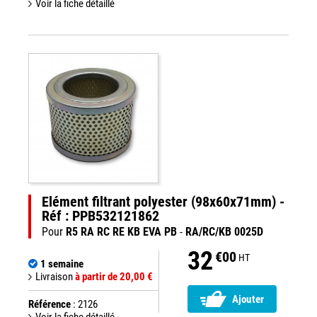
Voir la fiche détaillé
Elément filtrant polyester (98x60x71mm) -
Réf : PPB532121862
Pour
R5 RA RC RE KB EVA PB
-
RA/RC/KB 0025D
32
€00
HT
1 semaine
Livraison
à partir de 20,00 €
Ajouter
Référence
: 2126