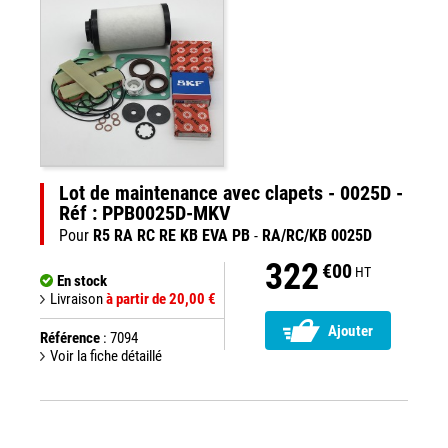
Lot de maintenance avec clapets - 0025D -
Réf : PPB0025D-MKV
Pour
R5 RA RC RE KB EVA PB
-
RA/RC/KB 0025D
322
€00
HT
En stock
Livraison
à partir de 20,00 €
Ajouter
Référence
: 7094
Voir la fiche détaillé