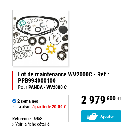
Lot de maintenance WV2000C - Réf :
PPB994000100
Pour
PANDA
-
WV2000 C
2 979
€00
HT
2 semaines
Livraison
à partir de 20,00 €
Ajouter
Référence
: 6958
Voir la fiche détaillé