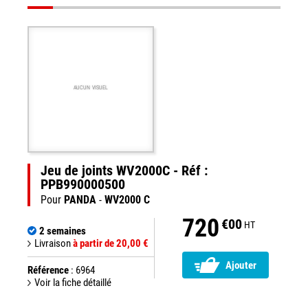
AUCUN VISUEL
Jeu de joints WV2000C - Réf :
PPB990000500
Pour
PANDA
-
WV2000 C
720
€00
HT
2 semaines
Livraison
à partir de 20,00 €
Ajouter
Référence
: 6964
Voir la fiche détaillé