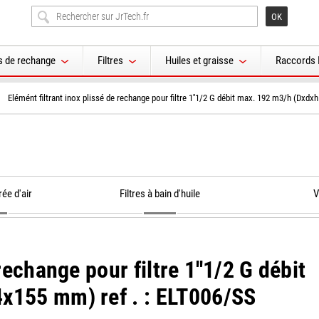
s de rechange
Filtres
Huiles et graisse
Raccords 
Elémént filtrant inox plissé de rechange pour filtre 1''1/2 G débit max. 192 m3/h (Dxd
rée d'air
Filtres à bain d'huile
V
rechange pour filtre 1''1/2 G débit
x155 mm) ref . : ELT006/SS