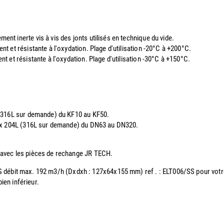
t inerte vis à vis des jonts utilisés en technique du vide.
t et résistante à l'oxydation. Plage d'utilisation -20°C à +200°C.
 et résistante à l'oxydation. Plage d'utilisation -30°C à +150°C.
 (316L sur demande) du KF10 au KF50.
nox 204L (316L sur demande) du DN63 au DN320.
 avec les pièces de rechange JR TECH.
1/2 G débit max. 192 m3/h (Dxdxh : 127x64x155 mm) ref . : ELT006/SS pour vot
ien inférieur.