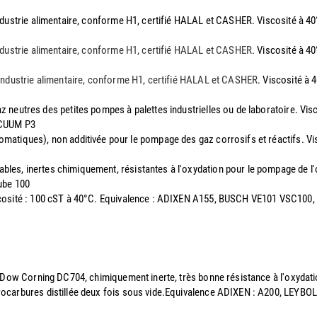
l'industrie alimentaire, conforme H1, certifié HALAL et CASHER. Viscosité 
'industrie alimentaire, conforme H1, certifié HALAL et CASHER
. Viscosité à 
l'industrie alimentaire, conforme H1, certifié HALAL et CASHER
. Viscosité à
az neutres des petites pompes à palettes industrielles ou de laboratoire. V
ACUUM P3
romatiques), non additivée pour le pompage des gaz corrosifs et réactifs. 
mables, inertes chimiquement, résistantes à l'oxydation pour le pompage de
ube 100
Viscosité : 100 cST à 40°C. Equivalence : ADIXEN A155, BUSCH VE101 VSC1
 la Dow Corning DC704, chimiquement inerte, très bonne résistance à l'oxyd
drocarbures distillée deux fois sous vide.Equivalence ADIXEN : A200, LEYB