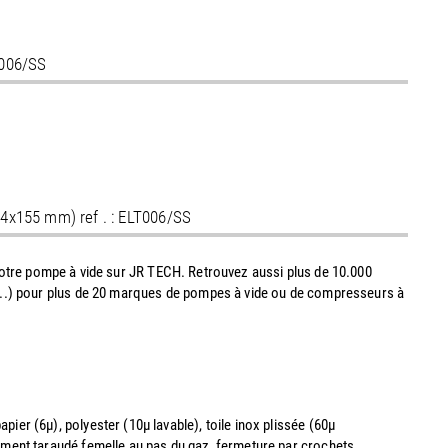
T006/SS
x64x155 mm) ref . : ELT006/SS
 votre pompe à vide sur JR TECH. Retrouvez aussi plus de 10.000
 ISO ...) pour plus de 20 marques de pompes à vide ou de compresseurs à
er (6µ), polyester (10µ lavable), toile inox plissée (60µ
ement taraudé femelle au pas du gaz, fermeture par crochets.