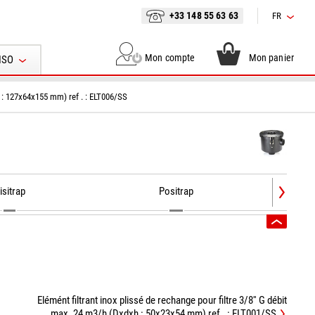
+33 148 55 63 63
FR
Mon compte
Mon panier
ISO
xh : 127x64x155 mm) ref . : ELT006/SS
isitrap
Positrap
Elémént filtrant inox plissé de rechange pour filtre 3/8'' G débit
max. 24 m3/h (Dxdxh : 50x23x54 mm) ref . : ELT001/SS