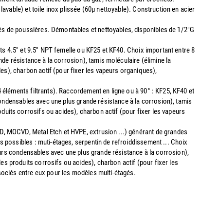
avable) et toile inox plissée (60µ nettoyable). Construction en acier
s de poussières. Démontables et nettoyables, disponibles de 1/2"G
nts 4.5" et 9.5" NPT femelle ou KF25 et KF40. Choix important entre 8
nde résistance à la corrosion), tamis moléculaire (élimine la
s), charbon actif (pour fixer les vapeurs organiques),
 éléments filtrants). Raccordement en ligne ou à 90° : KF25, KF40 et
 condensables avec une plus grande résistance à la corrosion), tamis
uits corrosifs ou acides), charbon actif (pour fixer les vapeurs
D, MOCVD, Metal Etch et HVPE, extrusion ...) générant de grandes
s possibles : muti-étages, serpentin de refroiddissement ... Choix
peurs condensables avec une plus grande résistance à la corrosion),
s produits corrosifs ou acides), charbon actif (pour fixer les
ssociés entre eux pour les modèles multi-étagés.