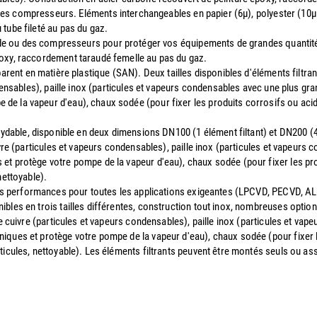
des compresseurs. Eléments interchangeables en papier (6µ), polyester (10µ l
tube fileté au pas du gaz.
ide ou des compresseurs pour protéger vos équipements de grandes quantité
poxy, raccordement taraudé femelle au pas du gaz.
parent en matière plastique (SAN). Deux tailles disponibles d'éléments filtra
ndensables), paille inox (particules et vapeurs condensables avec une plus gra
e la vapeur d'eau), chaux sodée (pour fixer les produits corrosifs ou acide
oxydable, disponible en deux dimensions DN100 (1 élément filtant) et DN200 (4
ivre (particules et vapeurs condensables), paille inox (particules et vapeurs
et protège votre pompe de la vapeur d'eau), chaux sodée (pour fixer les prod
nettoyable).
utes performances pour toutes les applications exigeantes (LPCVD, PECVD, AL
bles en trois tailles différentes, construction tout inox, nombreuses option
de cuivre (particules et vapeurs condensables), paille inox (particules et va
iques et protège votre pompe de la vapeur d'eau), chaux sodée (pour fixer le
ticules, nettoyable). Les éléments filtrants peuvent être montés seuls ou a