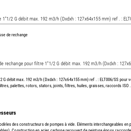
tre 1''1/2 G débit max. 192 m3/h (Dxdxh : 127x64x155 mm) ref . : EL
lisse de rechange
 de rechange pour filtre 1''1/2 G débit max. 192 m3/h (Dxdxh : 127
''1/2 G débit max. 192 m3/h (Dxdxh : 127x64x155 mm) ref . : ELT006/SS pour
filtres, palettes, rotors, stators, joints, filtres, huiles, graisses, raccords
resseurs
dèles des constructeurs de pompes à vide. Eléments interchangeables en papi
ables). Construction en acier carbone recouvert de peinture époxy, raccord