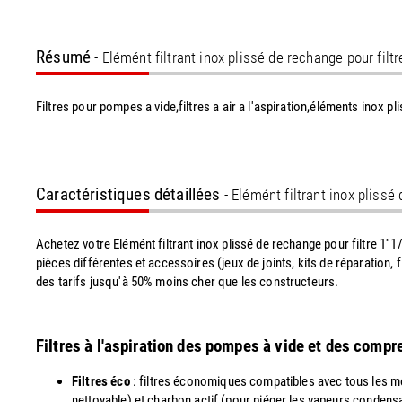
Résumé
- Elémént filtrant inox plissé de rechange pour fil
Filtres pour pompes a vide,filtres a air a l'aspiration,éléments inox p
Caractéristiques détaillées
- Elémént filtrant inox plissé
Achetez votre Elémént filtrant inox plissé de rechange pour filtre 1
pièces différentes et accessoires (jeux de joints, kits de réparation, 
des tarifs jusqu'à 50% moins cher que les constructeurs.
Filtres à l'aspiration des pompes à vide et des comp
Filtres éco
: filtres économiques compatibles avec tous les mo
nettoyable) et charbon actif (pour piéger les vapeurs condens