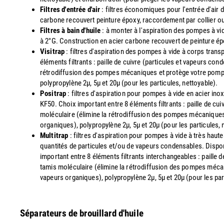
Filtres d'entrée d'air
: filtres économiques pour l'entrée d'air 
carbone recouvert peinture époxy, raccordement par collier ou 
Filtres à bain d'huile
: à monter à l'aspiration des pompes à v
à 2"G. Construction en acier carbone recouvert de peinture é
Visitrap
: filtres d'aspiration des pompes à vide à corps trans
éléments filtrants : paille de cuivre (particules et vapeurs co
rétrodiffusion des pompes mécaniques et protège votre pompe d
polypropylène 2µ, 5µ et 20µ (pour les particules, nettoyable).
Positrap
: filtres d'aspiration pour pompes à vide en acier in
KF50. Choix important entre 8 éléments filtrants : paille de cu
moléculaire (élimine la rétrodiffusion des pompes mécaniques 
organiques), polypropylène 2µ, 5µ et 20µ (pour les particules, 
Multitrap
: filtres d'aspiration pour pompes à vide à très ha
quantités de particules et/ou de vapeurs condensables. Disponi
important entre 8 éléments filtrants interchangeables : paille 
tamis moléculaire (élimine la rétrodiffusion des pompes mécan
vapeurs organiques), polypropylène 2µ, 5µ et 20µ (pour les par
Séparateurs de brouillard d'huile