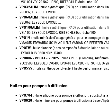
LVO100 LVO170 N62 HE200, RIETSCHLE Multi-Lube 100 ...
VPO32ALIM
: huile synthétique (PAO) pour utilisation dans 
VSL032, LEYBOLD LVO310 ...
VPO68ALIM
:
huile synthétique (PAO) pour utilisation dans l
VSL068, LEYBOLD LVO320 ...
VPO100ALIM
:
huile synthétique (PAO) pour utilisation dans 
VSL100, LEYBOLD LVO300, RIETSCHLE Eco-Lube 100
VPO19
: huile minérale d'usage général pour le pompage de g
VMA055, EDWARDS UG19, AGILENT-VARIAN GP, PFEIFFER V
VPOTW
: huile blanche (sans composés à double liaison ou a
LEYBOLD LVO600 NC2 HE400
VPO006 - VPO14 - VPO25
: huiles PFPE (Fomblin), ininflam
YLC250B, LEYBOLD LVO400 LVO410 LVO420, RIETSCHLE Oxyl
VPO555
: huile synthétique (di-ester) haute performance. 
Huiles pour pompes à diffusion
VPO704
: Huile silicone pour pompe à diffusion, substitut à
VPO020
: Huile minérale pour pompe à diffusion à base d'hy