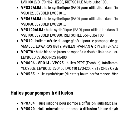
LVO100 LVO170 N62 HE200, RIETSCHLE Multi-Lube 100 ...
VPO32ALIM
: huile synthétique (PAO) pour utilisation dans 
VSL032, LEYBOLD LVO310 ...
VPO68ALIM
:
huile synthétique (PAO) pour utilisation dans l
VSL068, LEYBOLD LVO320 ...
VPO100ALIM
:
huile synthétique (PAO) pour utilisation dans 
VSL100, LEYBOLD LVO300, RIETSCHLE Eco-Lube 100
VPO19
: huile minérale d'usage général pour le pompage de g
VMA055, EDWARDS UG19, AGILENT-VARIAN GP, PFEIFFER V
VPOTW
: huile blanche (sans composés à double liaison ou a
LEYBOLD LVO600 NC2 HE400
VPO006 - VPO14 - VPO25
: huiles PFPE (Fomblin), ininflam
YLC250B, LEYBOLD LVO400 LVO410 LVO420, RIETSCHLE Oxyl
VPO555
: huile synthétique (di-ester) haute performance. 
Huiles pour pompes à diffusion
VPO704
: Huile silicone pour pompe à diffusion, substitut à
VPO020
: Huile minérale pour pompe à diffusion à base d'hy