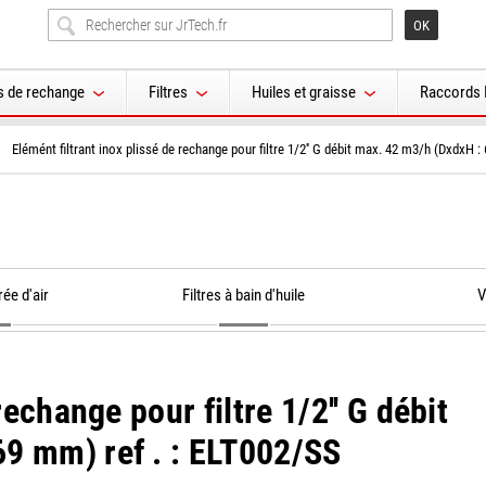
s de rechange
Filtres
Huiles et graisse
Raccords 
Elémént filtrant inox plissé de rechange pour filtre 1/2'' G débit max. 42 m3/h (DxdxH 
rée d'air
Filtres à bain d'huile
V
rechange pour filtre 1/2'' G débit
9 mm) ref . : ELT002/SS