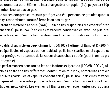
des compresseurs. Eléments interchangeables en papier (6µ), polyester (10µ l
tube fileté au pas du gaz.
ide ou des compresseurs pour protéger vos équipements de grandes quantité
poxy, raccordement taraudé femelle au pas du gaz.
parent en matière plastique (SAN). Deux tailles disponibles d'éléments filtra
ndensables), paille inox (particules et vapeurs condensables avec une plus gra
e la vapeur d'eau), chaux sodée (pour fixer les produits corrosifs ou acide
oxydable, disponible en deux dimensions DN100 (1 élément filtant) et DN200 (4
ivre (particules et vapeurs condensables), paille inox (particules et vapeurs
et protège votre pompe de la vapeur d'eau), chaux sodée (pour fixer les prod
nettoyable).
utes performances pour toutes les applications exigeantes (LPCVD, PECVD, AL
bles en trois tailles différentes, construction tout inox, nombreuses option
de cuivre (particules et vapeurs condensables), paille inox (particules et va
iques et protège votre pompe de la vapeur d'eau), chaux sodée (pour fixer le
ticules, nettoyable). Les éléments filtrants peuvent être montés seuls ou a