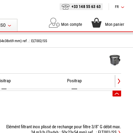
+33 148 55 63 63
FR
Mon compte
Mon panier
ISO
: 64x38x69 mm) ref . : ELT002/SS
isitrap
Positrap
Elémént filtrant inox plissé de rechange pour filtre 3/8'' G débit max.
24 m3/h (Dxdxh : 50x23x54 mm) ref . : ELT001/SS