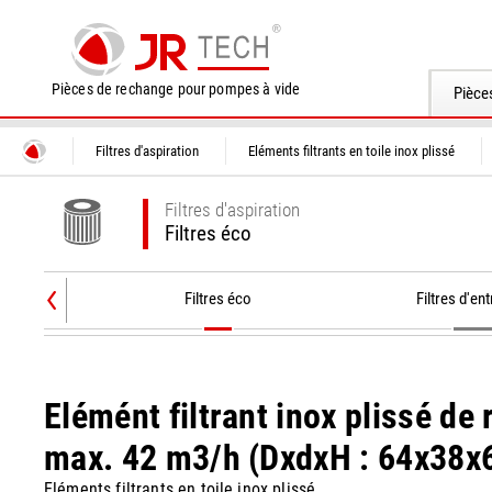
Pièces de rechange pour pompes à vide
Pièce
Filtres d'aspiration
Eléments filtrants en toile inox plissé
Filtres d'aspiration
Filtres éco
Filtres éco
Filtres d'ent
Elémént filtrant inox plissé de 
max. 42 m3/h (DxdxH : 64x38x6
Eléments filtrants en toile inox plissé