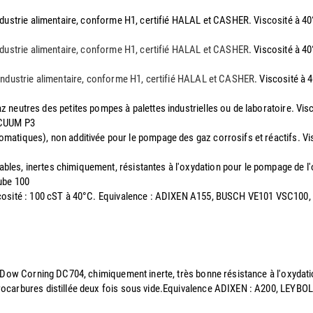
l'industrie alimentaire, conforme H1, certifié HALAL et CASHER. Viscosité 
'industrie alimentaire, conforme H1, certifié HALAL et CASHER
. Viscosité à 
l'industrie alimentaire, conforme H1, certifié HALAL et CASHER
. Viscosité à
az neutres des petites pompes à palettes industrielles ou de laboratoire. V
ACUUM P3
romatiques), non additivée pour le pompage des gaz corrosifs et réactifs. 
mables, inertes chimiquement, résistantes à l'oxydation pour le pompage de
ube 100
Viscosité : 100 cST à 40°C. Equivalence : ADIXEN A155, BUSCH VE101 VSC1
 la Dow Corning DC704, chimiquement inerte, très bonne résistance à l'oxyd
drocarbures distillée deux fois sous vide.Equivalence ADIXEN : A200, LEYB