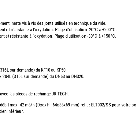
t inerte vis à vis des jonts utilisés en technique du vide.
t et résistante à l'oxydation. Plage d'utilisation -20°C à +200°C.
 et résistante à l'oxydation. Plage d'utilisation -30°C à +150°C.
 (316L sur demande) du KF10 au KF50.
nox 204L (316L sur demande) du DN63 au DN320.
 avec les pièces de rechange JR TECH.
' G débit max. 42 m3/h (DxdxH : 64x38x69 mm) ref . : ELT002/SS pour votre p
ien inférieur.