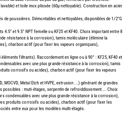
avable) et toile inox plissée (60µ nettoyable). Construction en acier
s de poussières. Démontables et nettoyables, disponibles de 1/2"G
nts 4.5" et 9.5" NPT femelle ou KF25 et KF40. Choix important entre 8
nde résistance à la corrosion), tamis moléculaire (élimine la
s), charbon actif (pour fixer les vapeurs organiques),
 éléments filtrants). Raccordement en ligne ou à 90° : KF25, KF40 et
 condensables avec une plus grande résistance à la corrosion), tamis
uits corrosifs ou acides), charbon actif (pour fixer les vapeurs
D, MOCVD, Metal Etch et HVPE, extrusion ...) générant de grandes
s possibles : muti-étages, serpentin de refroiddissement ... Choix
peurs condensables avec une plus grande résistance à la corrosion),
s produits corrosifs ou acides), charbon actif (pour fixer les
ssociés entre eux pour les modèles multi-étagés.