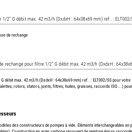
tre 1/2'' G débit max. 42 m3/h (DxdxH : 64x38x69 mm) ref . : ELT002
lisse de rechange
 de rechange pour filtre 1/2'' G débit max. 42 m3/h (DxdxH : 64x38x
/2'' G débit max. 42 m3/h (DxdxH : 64x38x69 mm) ref . : ELT002/SS pour votr
, palettes, rotors, stators, joints, filtres, huiles, graisses, raccords ISO ..
resseurs
dèles des constructeurs de pompes à vide. Eléments interchangeables en papi
ables). Construction en acier carbone recouvert de peinture époxy, raccord