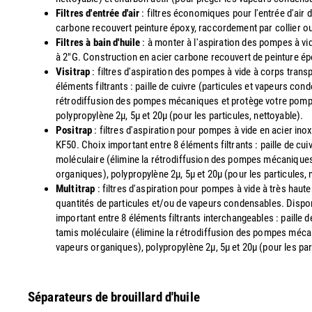
Filtres d'entrée d'air
: filtres économiques pour l'entrée d'air 
carbone recouvert peinture époxy, raccordement par collier ou 
Filtres à bain d'huile
: à monter à l'aspiration des pompes à v
à 2"G. Construction en acier carbone recouvert de peinture é
Visitrap
: filtres d'aspiration des pompes à vide à corps trans
éléments filtrants : paille de cuivre (particules et vapeurs co
rétrodiffusion des pompes mécaniques et protège votre pompe d
polypropylène 2µ, 5µ et 20µ (pour les particules, nettoyable).
Positrap
: filtres d'aspiration pour pompes à vide en acier in
KF50. Choix important entre 8 éléments filtrants : paille de cu
moléculaire (élimine la rétrodiffusion des pompes mécaniques 
organiques), polypropylène 2µ, 5µ et 20µ (pour les particules, 
Multitrap
: filtres d'aspiration pour pompes à vide à très ha
quantités de particules et/ou de vapeurs condensables. Disponi
important entre 8 éléments filtrants interchangeables : paille 
tamis moléculaire (élimine la rétrodiffusion des pompes mécan
vapeurs organiques), polypropylène 2µ, 5µ et 20µ (pour les par
Séparateurs de brouillard d'huile