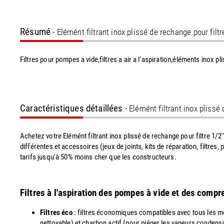
Résumé
- Elémént filtrant inox plissé de rechange pour fil
Filtres pour pompes a vide,filtres a air a l'aspiration,éléments inox p
Caractéristiques détaillées
- Elémént filtrant inox plissé
Achetez votre Elémént filtrant inox plissé de rechange pour filtre 1
différentes et accessoires (jeux de joints, kits de réparation, filtres
tarifs jusqu'à 50% moins cher que les constructeurs.
Filtres à l'aspiration des pompes à vide et des comp
Filtres éco
: filtres économiques compatibles avec tous les mo
nettoyable) et charbon actif (pour piéger les vapeurs condens