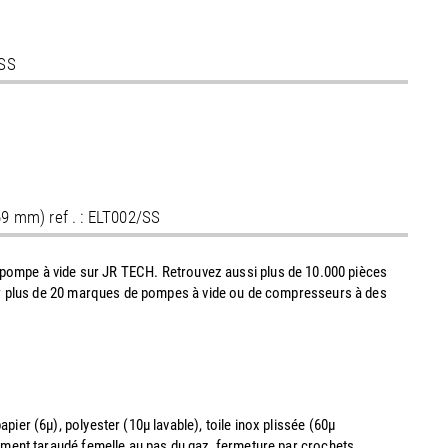
/SS
69 mm) ref . : ELT002/SS
e pompe à vide sur JR TECH. Retrouvez aussi plus de 10.000 pièces
.) pour plus de 20 marques de pompes à vide ou de compresseurs à des
er (6µ), polyester (10µ lavable), toile inox plissée (60µ
ement taraudé femelle au pas du gaz, fermeture par crochets.