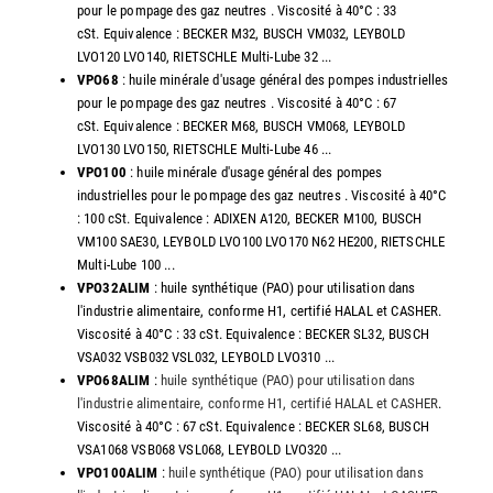
pour le pompage des gaz neutres . Viscosité à 40°C : 33
cSt. Equivalence : BECKER M32, BUSCH VM032, LEYBOLD
LVO120 LVO140, RIETSCHLE Multi-Lube 32 ...
VPO68
: huile minérale d'usage général des pompes industrielles
pour le pompage des gaz neutres . Viscosité à 40°C : 67
cSt. Equivalence : BECKER M68, BUSCH VM068, LEYBOLD
LVO130 LVO150, RIETSCHLE Multi-Lube 46 ...
VPO100
: huile minérale d'usage général des pompes
industrielles pour le pompage des gaz neutres . Viscosité à 40°C
: 100 cSt. Equivalence : ADIXEN A120, BECKER M100, BUSCH
VM100 SAE30, LEYBOLD LVO100 LVO170 N62 HE200, RIETSCHLE
Multi-Lube 100 ...
VPO32ALIM
: huile synthétique (PAO) pour utilisation dans
l'industrie alimentaire, conforme H1, certifié HALAL et CASHER.
Viscosité à 40°C : 33 cSt. Equivalence : BECKER SL32, BUSCH
VSA032 VSB032 VSL032, LEYBOLD LVO310 ...
VPO68ALIM
:
huile synthétique (PAO) pour utilisation dans
l'industrie alimentaire, conforme H1, certifié HALAL et CASHER
.
Viscosité à 40°C : 67 cSt. Equivalence : BECKER SL68, BUSCH
VSA1068 VSB068 VSL068, LEYBOLD LVO320 ...
VPO100ALIM
:
huile synthétique (PAO) pour utilisation dans