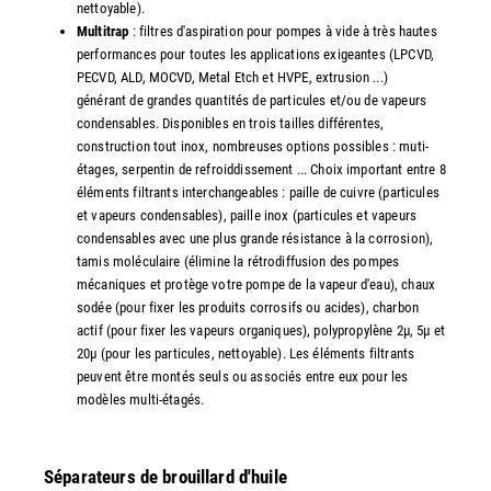
nettoyable).
Multitrap
: filtres d'aspiration pour pompes à vide à très hautes
performances pour toutes les applications exigeantes (LPCVD,
PECVD, ALD, MOCVD, Metal Etch et HVPE, extrusion ...)
générant de grandes quantités de particules et/ou de vapeurs
condensables. Disponibles en trois tailles différentes,
construction tout inox, nombreuses options possibles : muti-
étages, serpentin de refroiddissement ... Choix important entre 8
éléments filtrants interchangeables : paille de cuivre (particules
et vapeurs condensables), paille inox (particules et vapeurs
condensables avec une plus grande résistance à la corrosion),
tamis moléculaire (élimine la rétrodiffusion des pompes
mécaniques et protège votre pompe de la vapeur d'eau), chaux
sodée (pour fixer les produits corrosifs ou acides), charbon
actif (pour fixer les vapeurs organiques), polypropylène 2µ, 5µ et
20µ (pour les particules, nettoyable). Les éléments filtrants
peuvent être montés seuls ou associés entre eux pour les
modèles multi-étagés.
Séparateurs de brouillard d'huile