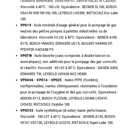
l'industrie alimentaire, conforme H1, certifié HALAL et CASHER
.
Viscosité à 40°C : 100 cSt. Equivalence : BECKER SL100, BUSCH
VSA100 VSB100 VSL100, LEYBOLD LVO300, RIETSCHLE Eco-Lube
100
VPO19
: huile minérale d'usage général pour le pompage de gaz
neutres des petites pompes à palettes industrielles ou de
laboratoire. Viscosité 55 cSt à 40°C. Equivalence : ADIXEN A100
A119, BUSCH VMA055, EDWARDS UG19, AGILENT-VARIAN GP,
PFEIFFER VACUUM P3
VPOTW
: huile blanche (sans composés à double liaison ou
aromatiques), non additivée pour le pompage des gaz corrosifs
et réactifs. Viscosité : 65 cSt à 40°C. Equivalence : ADIXEN A300,
EDWARDS TW, LEYBOLD LVO600 NC2 HE400
VPO006 - VPO14 - VPO25
: huiles PFPE (Fomblin),
ininflammables, inertes chimiquement, résistantes à l'oxydation
pour le pompage de l'oxygène et des gaz corrosifs. Equivalence :
ADIXEN A113, BUSCH YLC250B, LEYBOLD LVO400 LVO410
LVO420, RIETSCHLE Oxylube 100
VPO555
: huile synthétique (di-ester) haute performance.
Viscosité : 100 cST à 40°C. Equivalence : ADIXEN A155, BUSCH
VE101 VSC100, LEYBOLD LVO210, RIETSCHLE Super-Lube 100.