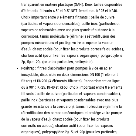
transparent en matière plastique (SAN). Deux tailles disponibles
d'éléments filtrants 4.5" et 9.5" NPT femelle ou KF25 et KF40.
Choix important entre 8 éléments filtrants : paille de cuivre
(particules et vapeurs condensables), paille inox (particules et
vapeurs condensables avec une plus grande résistance à la
corrosion), tamis moléculaire (élimine la rétrodiffusion des
pompes mécaniques et protège votre pompe de la vapeur
d'eau), chaux sodée (pour fixer les produits corrosifs ou acides),
charbon actif (pour fixer les vapeurs organiques), polypropylène
2µ, 5µ et 20µ (pour les particules, nettoyable).
Positrap
: filtres d'aspiration pour pompes à vide en acier
inoxydable, disponible en deux dimensions DN100 (1 élément
filtant) et DN200 (4 éléments filtrants). Raccordement en ligne
ou à 90° : KF25, KF40 et KF50. Choix important entre 8 éléments
filtrants : paille de cuivre (particules et vapeurs condensables),
paille inox (particules et vapeurs condensables avec une plus
grande résistance à la corrosion), tamis moléculaire (élimine la
rétrodiffusion des pompes mécaniques et protège votre pompe
de la vapeur d'eau), chaux sodée (pour fixer les produits
corrosifs ou acides), charbon actif (pour fixer les vapeurs
organiques), polypropylène 2µ, 5µ et 20µ (pour les particules,