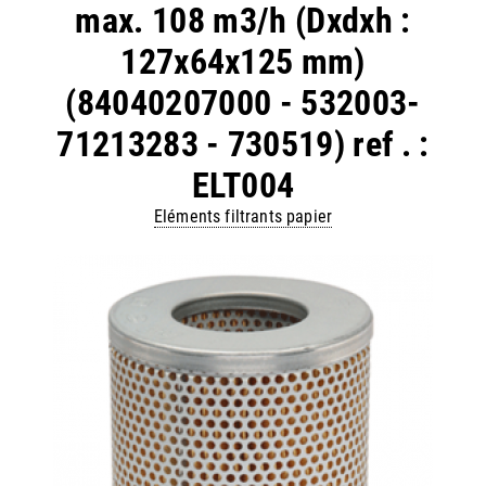
max. 108 m3/h (Dxdxh :
127x64x125 mm)
(84040207000 - 532003-
71213283 - 730519) ref . :
ELT004
Eléments filtrants papier