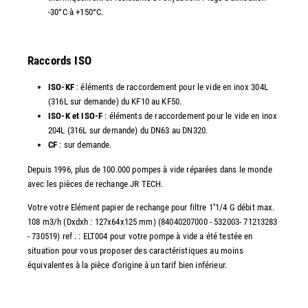
-30°C à +150°C.
Raccords ISO
ISO-KF
: éléments de raccordement pour le vide en inox 304L
(316L sur demande) du KF10 au KF50.
ISO-K et ISO-F
: éléments de raccordement pour le vide en inox
204L (316L sur demande) du DN63 au DN320.
CF
: sur demande.
Depuis 1996, plus de 100.000 pompes à vide réparées dans le monde
avec les pièces de rechange JR TECH.
Votre votre Elément papier de rechange pour filtre 1''1/4 G débit max.
108 m3/h (Dxdxh : 127x64x125 mm) (84040207000 - 532003- 71213283
- 730519) ref . : ELT004 pour votre pompe à vide a été testée en
situation pour vous proposer des caractéristiques au moins
équivalentes à la pièce d'origine à un tarif bien inférieur.