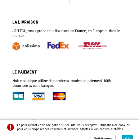
LA LIVRAISON
JR TECH, vous propose la livraison en France, en Europe et dans le
monde.
LE PAIEMENT
Notre boutique utilise de nombreux modes de paiement 100%
sécurisée avec la banque.
JR TECH
- PIÈCES DE RECHANGE ET ACCESSOIRES POUR POMPES À VIDE
En poursuivant votre navigation sur ce site, vous acceptez l'utilisation de cookies
© 2014 - 2026 - TOUS DROITS RÉSERVÉS -
PRÉFÉRENCES
-
CRÉDITS
pour vous proposer des contenus et services adaptés à vos centres d'intérêts.
Préférences
OK