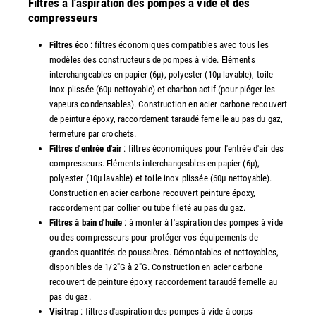
Filtres à l'aspiration des pompes à vide et des
compresseurs
Filtres éco
: filtres économiques compatibles avec tous les
modèles des constructeurs de pompes à vide. Eléments
interchangeables en papier (6µ), polyester (10µ lavable), toile
inox plissée (60µ nettoyable) et charbon actif (pour piéger les
vapeurs condensables). Construction en acier carbone recouvert
de peinture époxy, raccordement taraudé femelle au pas du gaz,
fermeture par crochets.
Filtres d'entrée d'air
: filtres économiques pour l'entrée d'air des
compresseurs. Eléments interchangeables en papier (6µ),
polyester (10µ lavable) et toile inox plissée (60µ nettoyable).
Construction en acier carbone recouvert peinture époxy,
raccordement par collier ou tube fileté au pas du gaz.
Filtres à bain d'huile
: à monter à l'aspiration des pompes à vide
ou des compresseurs pour protéger vos équipements de
grandes quantités de poussières. Démontables et nettoyables,
disponibles de 1/2"G à 2"G. Construction en acier carbone
recouvert de peinture époxy, raccordement taraudé femelle au
pas du gaz.
Visitrap
: filtres d'aspiration des pompes à vide à corps