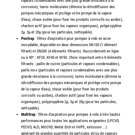
vapeurs condensables avec une plus grande résistance à la
corrosion), tamis moléculaire (élimine la rétrodiffusion des
pompes mécaniques et protège votre pompe de la vapeur
d'eau), chaux sodée (pour fixer les produits corrosifs ou acides),
charbon actif (pour fixer les vapeurs organiques), polypropylène
2µ, 5µ et 20µ (pour les particules, nettoyable).
Positrap
: filtres d'aspiration pour pompes à vide en acier
inoxydable, disponible en deux dimensions DN100 (1 élément
filtant) et DN200 (4 éléments filtrants). Raccordement en ligne
ou à 90° : KF25, KF40 et KF50. Choix important entre 8 éléments
filtrants : paille de cuivre (particules et vapeurs condensables),
paille inox (particules et vapeurs condensables avec une plus
grande résistance à la corrosion), tamis moléculaire (élimine la
rétrodiffusion des pompes mécaniques et protège votre pompe
de la vapeur d'eau), chaux sodée (pour fixer les produits
corrosifs ou acides), charbon actif (pour fixer les vapeurs
organiques), polypropylène 2µ, 5µ et 20µ (pour les particules,
nettoyable).
Multitrap
: filtres d'aspiration pour pompes à vide à très hautes
performances pour toutes les applications exigeantes (LPCVD,
PECVD, ALD, MOCVD, Metal Etch et HVPE, extrusion ...)
générant de grandes quantités de particules et/ou de vapeurs