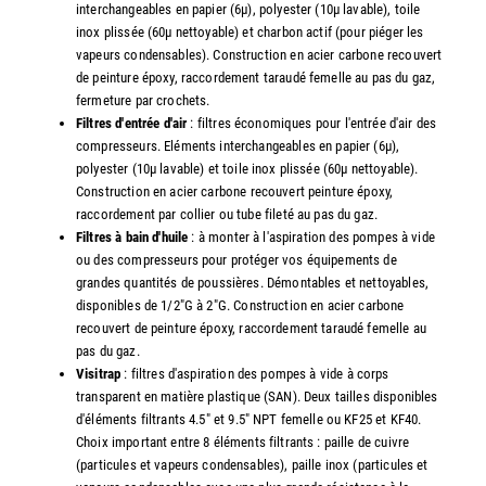
interchangeables en papier (6µ), polyester (10µ lavable), toile
inox plissée (60µ nettoyable) et charbon actif (pour piéger les
vapeurs condensables). Construction en acier carbone recouvert
de peinture époxy, raccordement taraudé femelle au pas du gaz,
fermeture par crochets.
Filtres d'entrée d'air
: filtres économiques pour l'entrée d'air des
compresseurs. Eléments interchangeables en papier (6µ),
polyester (10µ lavable) et toile inox plissée (60µ nettoyable).
Construction en acier carbone recouvert peinture époxy,
raccordement par collier ou tube fileté au pas du gaz.
Filtres à bain d'huile
: à monter à l'aspiration des pompes à vide
ou des compresseurs pour protéger vos équipements de
grandes quantités de poussières. Démontables et nettoyables,
disponibles de 1/2"G à 2"G. Construction en acier carbone
recouvert de peinture époxy, raccordement taraudé femelle au
pas du gaz.
Visitrap
: filtres d'aspiration des pompes à vide à corps
transparent en matière plastique (SAN). Deux tailles disponibles
d'éléments filtrants 4.5" et 9.5" NPT femelle ou KF25 et KF40.
Choix important entre 8 éléments filtrants : paille de cuivre
(particules et vapeurs condensables), paille inox (particules et