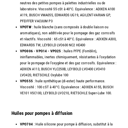
neutres des petites pompes à palettes industrielles ou de
laboratoire. Viscosité 55 cSt à 40°C. Equivalence : ADIXEN A100
A119, BUSCH VMA055, EDWARDS UG19, AGILENT-VARIAN GP,
PFEIFFER VACUUM P3
VPOTW
: huile blanche (sans composés à double liaison ou
aromatiques), non additivée pour le pompage des gaz corrosifs
et réactifs. Viscosité : 65 cSt à 40°C. Equivalence : ADIXEN A300,
EDWARDS TW, LEYBOLD LVO600 NC2 HE400
VPO006 - VPO14 - VPO25
: huiles PFPE (Fomblin),
ininflammables, inertes chimiquement, résistantes à l'oxydation
pour le pompage de l'oxygène et des gaz corrosifs. Equivalence :
ADIXEN A113, BUSCH YLC250B, LEYBOLD LVO400 LVO410
LVO420, RIETSCHLE Oxylube 100
VPO555
: huile synthétique (di-ester) haute performance.
Viscosité : 100 cST à 40°C. Equivalence : ADIXEN A155, BUSCH
VE101 VSC100, LEYBOLD LVO210, RIETSCHLE Super-Lube 100.
Huiles pour pompes à diffusion
VPO704
: Huile silicone pour pompe à diffusion, substitut à la