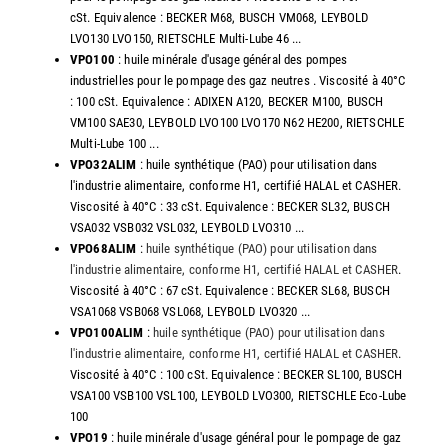
cSt. Equivalence : BECKER M68, BUSCH VM068, LEYBOLD
LVO130 LVO150, RIETSCHLE Multi-Lube 46 ...
VPO100
: huile minérale d'usage général des pompes
industrielles pour le pompage des gaz neutres . Viscosité à 40°C
: 100 cSt. Equivalence : ADIXEN A120, BECKER M100, BUSCH
VM100 SAE30, LEYBOLD LVO100 LVO170 N62 HE200, RIETSCHLE
Multi-Lube 100 ...
VPO32ALIM
: huile synthétique (PAO) pour utilisation dans
l'industrie alimentaire, conforme H1, certifié HALAL et CASHER.
Viscosité à 40°C : 33 cSt. Equivalence : BECKER SL32, BUSCH
VSA032 VSB032 VSL032, LEYBOLD LVO310 ...
VPO68ALIM
:
huile synthétique (PAO) pour utilisation dans
l'industrie alimentaire, conforme H1, certifié HALAL et CASHER
.
Viscosité à 40°C : 67 cSt. Equivalence : BECKER SL68, BUSCH
VSA1068 VSB068 VSL068, LEYBOLD LVO320 ...
VPO100ALIM
:
huile synthétique (PAO) pour utilisation dans
l'industrie alimentaire, conforme H1, certifié HALAL et CASHER
.
Viscosité à 40°C : 100 cSt. Equivalence : BECKER SL100, BUSCH
VSA100 VSB100 VSL100, LEYBOLD LVO300, RIETSCHLE Eco-Lube
100
VPO19
: huile minérale d'usage général pour le pompage de gaz