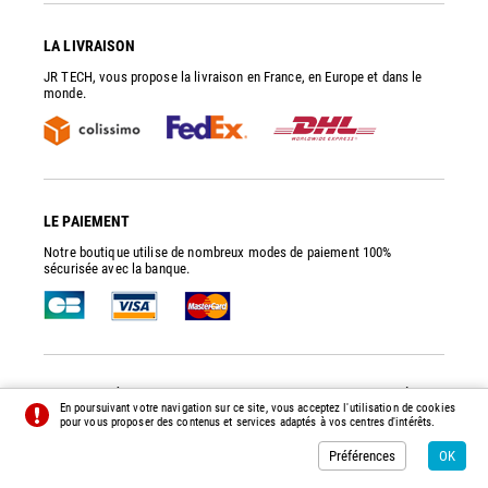
LA LIVRAISON
JR TECH, vous propose la livraison en France, en Europe et dans le
monde.
LE PAIEMENT
Notre boutique utilise de nombreux modes de paiement 100%
sécurisée avec la banque.
JR TECH
- PIÈCES DE RECHANGE ET ACCESSOIRES POUR POMPES À VIDE
En poursuivant votre navigation sur ce site, vous acceptez l'utilisation de cookies
© 2014 - 2026 - TOUS DROITS RÉSERVÉS -
PRÉFÉRENCES
-
CRÉDITS
pour vous proposer des contenus et services adaptés à vos centres d'intérêts.
Préférences
OK