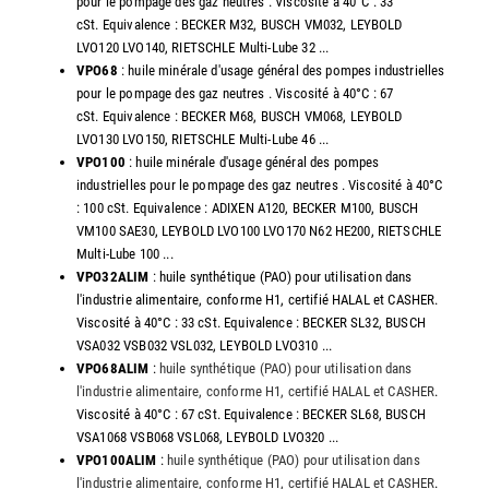
pour le pompage des gaz neutres . Viscosité à 40°C : 33
cSt. Equivalence : BECKER M32, BUSCH VM032, LEYBOLD
LVO120 LVO140, RIETSCHLE Multi-Lube 32 ...
VPO68
: huile minérale d'usage général des pompes industrielles
pour le pompage des gaz neutres . Viscosité à 40°C : 67
cSt. Equivalence : BECKER M68, BUSCH VM068, LEYBOLD
LVO130 LVO150, RIETSCHLE Multi-Lube 46 ...
VPO100
: huile minérale d'usage général des pompes
industrielles pour le pompage des gaz neutres . Viscosité à 40°C
: 100 cSt. Equivalence : ADIXEN A120, BECKER M100, BUSCH
VM100 SAE30, LEYBOLD LVO100 LVO170 N62 HE200, RIETSCHLE
Multi-Lube 100 ...
VPO32ALIM
: huile synthétique (PAO) pour utilisation dans
l'industrie alimentaire, conforme H1, certifié HALAL et CASHER.
Viscosité à 40°C : 33 cSt. Equivalence : BECKER SL32, BUSCH
VSA032 VSB032 VSL032, LEYBOLD LVO310 ...
VPO68ALIM
:
huile synthétique (PAO) pour utilisation dans
l'industrie alimentaire, conforme H1, certifié HALAL et CASHER
.
Viscosité à 40°C : 67 cSt. Equivalence : BECKER SL68, BUSCH
VSA1068 VSB068 VSL068, LEYBOLD LVO320 ...
VPO100ALIM
:
huile synthétique (PAO) pour utilisation dans
l'industrie alimentaire, conforme H1, certifié HALAL et CASHER
.