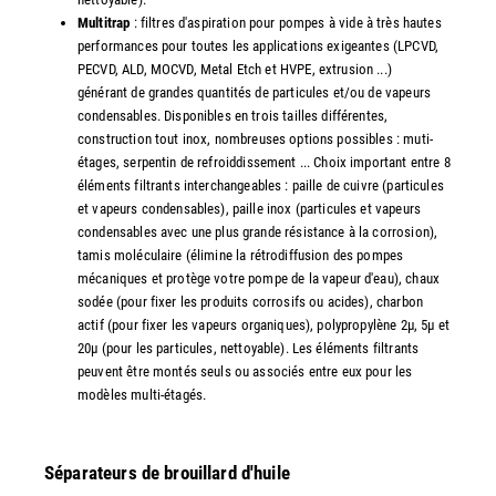
Multitrap
: filtres d'aspiration pour pompes à vide à très hautes
performances pour toutes les applications exigeantes (LPCVD,
PECVD, ALD, MOCVD, Metal Etch et HVPE, extrusion ...)
générant de grandes quantités de particules et/ou de vapeurs
condensables. Disponibles en trois tailles différentes,
construction tout inox, nombreuses options possibles : muti-
étages, serpentin de refroiddissement ... Choix important entre 8
éléments filtrants interchangeables : paille de cuivre (particules
et vapeurs condensables), paille inox (particules et vapeurs
condensables avec une plus grande résistance à la corrosion),
tamis moléculaire (élimine la rétrodiffusion des pompes
mécaniques et protège votre pompe de la vapeur d'eau), chaux
sodée (pour fixer les produits corrosifs ou acides), charbon
actif (pour fixer les vapeurs organiques), polypropylène 2µ, 5µ et
20µ (pour les particules, nettoyable). Les éléments filtrants
peuvent être montés seuls ou associés entre eux pour les
modèles multi-étagés.
Séparateurs de brouillard d'huile