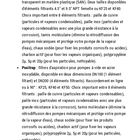
transparent en matière plastique (SAN). Deux tailles disponibles
d'éléments filtrants 4.5" et 9.5" NPT femelle ou KF25 et KF40.
Choix important entre 8 éléments filtrants : paille de cuivre
(particules et vapeurs condensables), paille inox (particules et
vapeurs condensables avec une plus grande résistance à la
corrosion), tamis moléculaire (élimine la rétrodiffusion des
pompes mécaniques et protège votre pompe de la vapeur
d'eau), chaux sodée (pour fixer les produits corrosifs ou acides),
charbon actif (pour fixer les vapeurs organiques), polypropylène
2µ, 5µ et 20µ (pour les particules, nettoyable).
Positrap
: filtres d'aspiration pour pompes à vide en acier
inoxydable, disponible en deux dimensions DN100 (1 élément
filtant) et DN200 (4 éléments filtrants). Raccordement en ligne
ou à 90° : KF25, KF40 et KF50. Choix important entre 8 éléments
filtrants : paille de cuivre (particules et vapeurs condensables),
paille inox (particules et vapeurs condensables avec une plus
grande résistance à la corrosion), tamis moléculaire (élimine la
rétrodiffusion des pompes mécaniques et protège votre pompe
de la vapeur d'eau), chaux sodée (pour fixer les produits
corrosifs ou acides), charbon actif (pour fixer les vapeurs
organiques), polypropylène 2µ, 5µ et 20µ (pour les particules,
nettoyable).