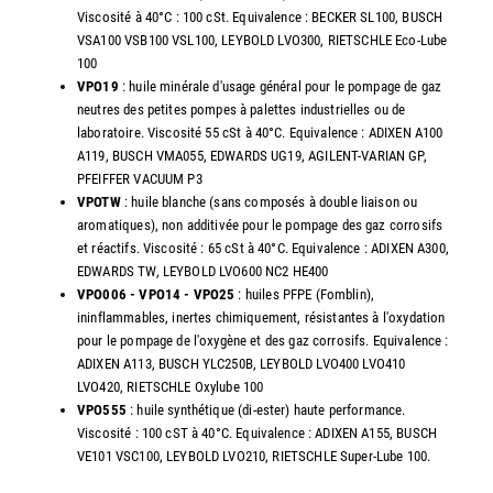
Viscosité à 40°C : 100 cSt. Equivalence : BECKER SL100, BUSCH
VSA100 VSB100 VSL100, LEYBOLD LVO300, RIETSCHLE Eco-Lube
100
VPO19
: huile minérale d'usage général pour le pompage de gaz
neutres des petites pompes à palettes industrielles ou de
laboratoire. Viscosité 55 cSt à 40°C. Equivalence : ADIXEN A100
A119, BUSCH VMA055, EDWARDS UG19, AGILENT-VARIAN GP,
PFEIFFER VACUUM P3
VPOTW
: huile blanche (sans composés à double liaison ou
aromatiques), non additivée pour le pompage des gaz corrosifs
et réactifs. Viscosité : 65 cSt à 40°C. Equivalence : ADIXEN A300,
EDWARDS TW, LEYBOLD LVO600 NC2 HE400
VPO006 - VPO14 - VPO25
: huiles PFPE (Fomblin),
ininflammables, inertes chimiquement, résistantes à l'oxydation
pour le pompage de l'oxygène et des gaz corrosifs. Equivalence :
ADIXEN A113, BUSCH YLC250B, LEYBOLD LVO400 LVO410
LVO420, RIETSCHLE Oxylube 100
VPO555
: huile synthétique (di-ester) haute performance.
Viscosité : 100 cST à 40°C. Equivalence : ADIXEN A155, BUSCH
VE101 VSC100, LEYBOLD LVO210, RIETSCHLE Super-Lube 100.