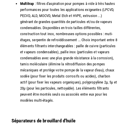
Multitrap
: filtres d'aspiration pour pompes à vide à très hautes
performances pour toutes les applications exigeantes (LPCVD,
PECVD, ALD, MOCVD, Metal Etch et HVPE, extrusion ...)
générant de grandes quantités de particules et/ou de vapeurs
condensables. Disponibles en trois tailles différentes,
construction tout inox, nombreuses options possibles : muti-
étages, serpentin de refroiddissement ... Choix important entre 8
éléments filtrants interchangeables : paille de cuivre (particules
et vapeurs condensables), paille inox (particules et vapeurs
condensables avec une plus grande résistance à la corrosion),
tamis moléculaire (élimine la rétrodiffusion des pompes
mécaniques et protège votre pompe de la vapeur d'eau), chaux
sodée (pour fixer les produits corrosifs ou acides), charbon
actif (pour fixer les vapeurs organiques), polypropylène 2µ, 5µ et
20µ (pour les particules, nettoyable). Les éléments filtrants
peuvent être montés seuls ou associés entre eux pour les
modèles multi-étagés.
Séparateurs de brouillard d'huile