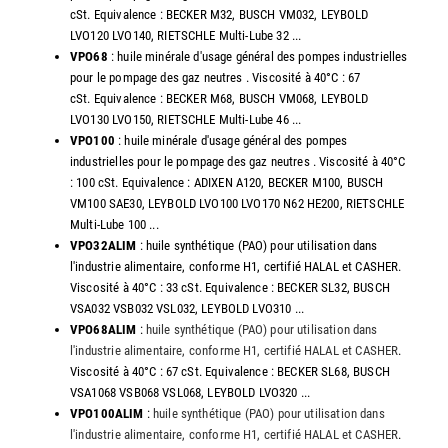
cSt. Equivalence : BECKER M32, BUSCH VM032, LEYBOLD
LVO120 LVO140, RIETSCHLE Multi-Lube 32 ...
VPO68
: huile minérale d'usage général des pompes industrielles
pour le pompage des gaz neutres . Viscosité à 40°C : 67
cSt. Equivalence : BECKER M68, BUSCH VM068, LEYBOLD
LVO130 LVO150, RIETSCHLE Multi-Lube 46 ...
VPO100
: huile minérale d'usage général des pompes
industrielles pour le pompage des gaz neutres . Viscosité à 40°C
: 100 cSt. Equivalence : ADIXEN A120, BECKER M100, BUSCH
VM100 SAE30, LEYBOLD LVO100 LVO170 N62 HE200, RIETSCHLE
Multi-Lube 100 ...
VPO32ALIM
: huile synthétique (PAO) pour utilisation dans
l'industrie alimentaire, conforme H1, certifié HALAL et CASHER.
Viscosité à 40°C : 33 cSt. Equivalence : BECKER SL32, BUSCH
VSA032 VSB032 VSL032, LEYBOLD LVO310 ...
VPO68ALIM
:
huile synthétique (PAO) pour utilisation dans
l'industrie alimentaire, conforme H1, certifié HALAL et CASHER
.
Viscosité à 40°C : 67 cSt. Equivalence : BECKER SL68, BUSCH
VSA1068 VSB068 VSL068, LEYBOLD LVO320 ...
VPO100ALIM
:
huile synthétique (PAO) pour utilisation dans
l'industrie alimentaire, conforme H1, certifié HALAL et CASHER
.