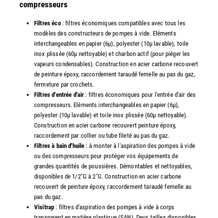
compresseurs
Filtres éco
: filtres économiques compatibles avec tous les
modèles des constructeurs de pompes à vide. Eléments
interchangeables en papier (6µ), polyester (10µ lavable), toile
inox plissée (60µ nettoyable) et charbon actif (pour piéger les
vapeurs condensables). Construction en acier carbone recouvert
de peinture époxy, raccordement taraudé femelle au pas du gaz,
fermeture par crochets.
Filtres d'entrée d'air
: filtres économiques pour l'entrée d'air des
compresseurs. Eléments interchangeables en papier (6µ),
polyester (10µ lavable) et toile inox plissée (60µ nettoyable).
Construction en acier carbone recouvert peinture époxy,
raccordement par collier ou tube fileté au pas du gaz.
Filtres à bain d'huile
: à monter à l'aspiration des pompes à vide
ou des compresseurs pour protéger vos équipements de
grandes quantités de poussières. Démontables et nettoyables,
disponibles de 1/2"G à 2"G. Construction en acier carbone
recouvert de peinture époxy, raccordement taraudé femelle au
pas du gaz.
Visitrap
: filtres d'aspiration des pompes à vide à corps
transparent en matière plastique (SAN). Deux tailles disponibles