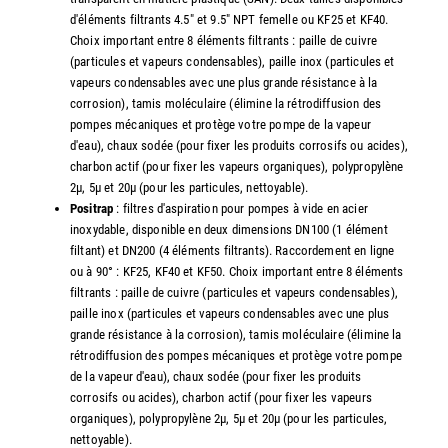
d'éléments filtrants 4.5" et 9.5" NPT femelle ou KF25 et KF40.
Choix important entre 8 éléments filtrants : paille de cuivre
(particules et vapeurs condensables), paille inox (particules et
vapeurs condensables avec une plus grande résistance à la
corrosion), tamis moléculaire (élimine la rétrodiffusion des
pompes mécaniques et protège votre pompe de la vapeur
d'eau), chaux sodée (pour fixer les produits corrosifs ou acides),
charbon actif (pour fixer les vapeurs organiques), polypropylène
2µ, 5µ et 20µ (pour les particules, nettoyable).
Positrap
: filtres d'aspiration pour pompes à vide en acier
inoxydable, disponible en deux dimensions DN100 (1 élément
filtant) et DN200 (4 éléments filtrants). Raccordement en ligne
ou à 90° : KF25, KF40 et KF50. Choix important entre 8 éléments
filtrants : paille de cuivre (particules et vapeurs condensables),
paille inox (particules et vapeurs condensables avec une plus
grande résistance à la corrosion), tamis moléculaire (élimine la
rétrodiffusion des pompes mécaniques et protège votre pompe
de la vapeur d'eau), chaux sodée (pour fixer les produits
corrosifs ou acides), charbon actif (pour fixer les vapeurs
organiques), polypropylène 2µ, 5µ et 20µ (pour les particules,
nettoyable).