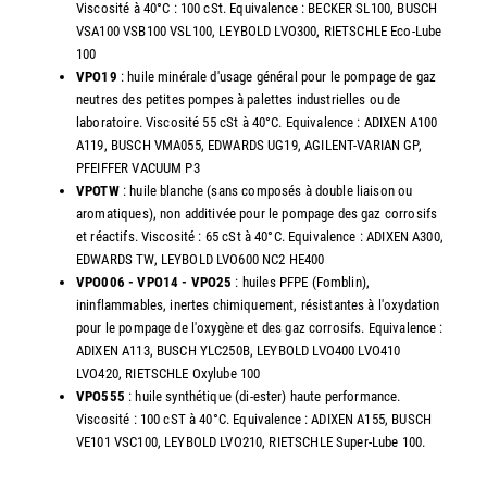
Viscosité à 40°C : 100 cSt. Equivalence : BECKER SL100, BUSCH
VSA100 VSB100 VSL100, LEYBOLD LVO300, RIETSCHLE Eco-Lube
100
VPO19
: huile minérale d'usage général pour le pompage de gaz
neutres des petites pompes à palettes industrielles ou de
laboratoire. Viscosité 55 cSt à 40°C. Equivalence : ADIXEN A100
A119, BUSCH VMA055, EDWARDS UG19, AGILENT-VARIAN GP,
PFEIFFER VACUUM P3
VPOTW
: huile blanche (sans composés à double liaison ou
aromatiques), non additivée pour le pompage des gaz corrosifs
et réactifs. Viscosité : 65 cSt à 40°C. Equivalence : ADIXEN A300,
EDWARDS TW, LEYBOLD LVO600 NC2 HE400
VPO006 - VPO14 - VPO25
: huiles PFPE (Fomblin),
ininflammables, inertes chimiquement, résistantes à l'oxydation
pour le pompage de l'oxygène et des gaz corrosifs. Equivalence :
ADIXEN A113, BUSCH YLC250B, LEYBOLD LVO400 LVO410
LVO420, RIETSCHLE Oxylube 100
VPO555
: huile synthétique (di-ester) haute performance.
Viscosité : 100 cST à 40°C. Equivalence : ADIXEN A155, BUSCH
VE101 VSC100, LEYBOLD LVO210, RIETSCHLE Super-Lube 100.