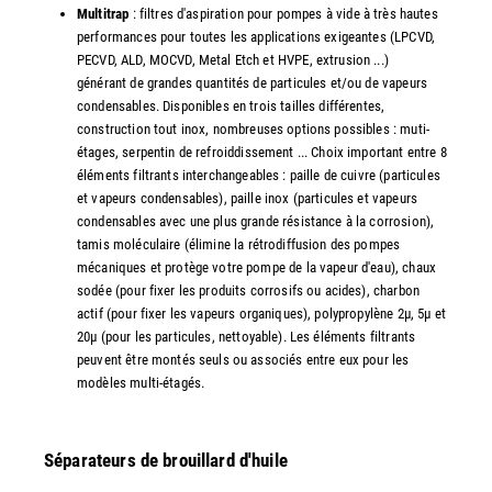
Multitrap
: filtres d'aspiration pour pompes à vide à très hautes
performances pour toutes les applications exigeantes (LPCVD,
PECVD, ALD, MOCVD, Metal Etch et HVPE, extrusion ...)
générant de grandes quantités de particules et/ou de vapeurs
condensables. Disponibles en trois tailles différentes,
construction tout inox, nombreuses options possibles : muti-
étages, serpentin de refroiddissement ... Choix important entre 8
éléments filtrants interchangeables : paille de cuivre (particules
et vapeurs condensables), paille inox (particules et vapeurs
condensables avec une plus grande résistance à la corrosion),
tamis moléculaire (élimine la rétrodiffusion des pompes
mécaniques et protège votre pompe de la vapeur d'eau), chaux
sodée (pour fixer les produits corrosifs ou acides), charbon
actif (pour fixer les vapeurs organiques), polypropylène 2µ, 5µ et
20µ (pour les particules, nettoyable). Les éléments filtrants
peuvent être montés seuls ou associés entre eux pour les
modèles multi-étagés.
Séparateurs de brouillard d'huile