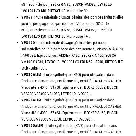
cSt. Equivalence : BECKER M32, BUSCH VM032, LEYBOLD
LVO120 LVO140, RIETSCHLE Multi-Lube 32 ...
VPO68
: huile minérale d'usage général des pompes industrielles
pour le pompage des gaz neutres . Viscosité à 40°C : 67
cSt. Equivalence : BECKER M68, BUSCH VM068, LEYBOLD
LVO130 LVO150, RIETSCHLE Multi-Lube 46 ...
VPO100
: huile minérale d'usage général des pompes
industrielles pour le pompage des gaz neutres . Viscosité à 40°C
: 100 cSt. Equivalence : ADIXEN A120, BECKER M100, BUSCH
VM100 SAE30, LEYBOLD LVO100 LVO170 N62 HE200, RIETSCHLE
Multi-Lube 100 ...
VPO32ALIM
: huile synthétique (PAO) pour utilisation dans
l'industrie alimentaire, conforme H1, certifié HALAL et CASHER.
Viscosité à 40°C : 33 cSt. Equivalence : BECKER SL32, BUSCH
VSA032 VSB032 VSL032, LEYBOLD LVO310 ...
VPO68ALIM
:
huile synthétique (PAO) pour utilisation dans
l'industrie alimentaire, conforme H1, certifié HALAL et CASHER
.
Viscosité à 40°C : 67 cSt. Equivalence : BECKER SL68, BUSCH
VSA1068 VSB068 VSL068, LEYBOLD LVO320 ...
VPO100ALIM
:
huile synthétique (PAO) pour utilisation dans
l'industrie alimentaire, conforme H1, certifié HALAL et CASHER
.