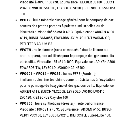
Viscosité à 40°C : 100 cSt. Equivalence : BECKER SL100, BUSCH
VSA100 VSB100 VSL100, LEYBOLD LVO300, RIETSCHLE Eco-Lube
100
VPO19
: huile minérale d'usage général pour le pompage de gaz
neutres des petites pompes à palettes industrielles ou de
laboratoire. Viscosité 55 cSt à 40°C. Equivalence : ADIXEN A100
A119, BUSCH VMA055, EDWARDS UG19, AGILENT-VARIAN GP,
PFEIFFER VACUUM P3
VPOTW
: huile blanche (sans composés à double liaison ou
aromatiques), non additivée pour le pompage des gaz corrosifs
et réactifs. Viscosité : 65 cSt à 40°C. Equivalence : ADIXEN A300,
EDWARDS TW, LEYBOLD LVO600 NC2 HE400
VPO006 - VPO14 - VPO25
: huiles PFPE (Fomblin),
ininflammables, inertes chimiquement, résistantes à l'oxydation
pour le pompage de l'oxygène et des gaz corrosifs. Equivalence :
ADIXEN A113, BUSCH YLC250B, LEYBOLD LVO400 LVO410
LVO420, RIETSCHLE Oxylube 100
VPO555
: huile synthétique (di-ester) haute performance.
Viscosité : 100 cST à 40°C. Equivalence : ADIXEN A155, BUSCH
VE101 VSC100, LEYBOLD LVO210, RIETSCHLE Super-Lube 100.