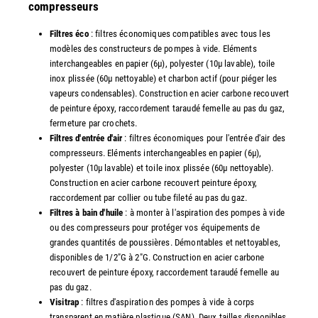
compresseurs
Filtres éco
: filtres économiques compatibles avec tous les
modèles des constructeurs de pompes à vide. Eléments
interchangeables en papier (6µ), polyester (10µ lavable), toile
inox plissée (60µ nettoyable) et charbon actif (pour piéger les
vapeurs condensables). Construction en acier carbone recouvert
de peinture époxy, raccordement taraudé femelle au pas du gaz,
fermeture par crochets.
Filtres d'entrée d'air
: filtres économiques pour l'entrée d'air des
compresseurs. Eléments interchangeables en papier (6µ),
polyester (10µ lavable) et toile inox plissée (60µ nettoyable).
Construction en acier carbone recouvert peinture époxy,
raccordement par collier ou tube fileté au pas du gaz.
Filtres à bain d'huile
: à monter à l'aspiration des pompes à vide
ou des compresseurs pour protéger vos équipements de
grandes quantités de poussières. Démontables et nettoyables,
disponibles de 1/2"G à 2"G. Construction en acier carbone
recouvert de peinture époxy, raccordement taraudé femelle au
pas du gaz.
Visitrap
: filtres d'aspiration des pompes à vide à corps
transparent en matière plastique (SAN). Deux tailles disponibles