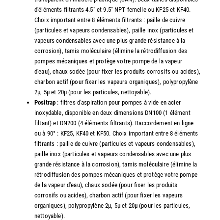
d'éléments filtrants 4.5" et 9.5" NPT femelle ou KF25 et KF40.
Choix important entre 8 éléments filtrants : paille de cuivre
(particules et vapeurs condensables), paille inox (particules et
vapeurs condensables avec une plus grande résistance à la
corrosion), tamis moléculaire (élimine la rétrodiffusion des
pompes mécaniques et protège votre pompe de la vapeur
d'eau), chaux sodée (pour fixer les produits corrosifs ou acides),
charbon actif (pour fixer les vapeurs organiques), polypropylène
2µ, 5µ et 20µ (pour les particules, nettoyable).
Positrap
: filtres d'aspiration pour pompes à vide en acier
inoxydable, disponible en deux dimensions DN100 (1 élément
filtant) et DN200 (4 éléments filtrants). Raccordement en ligne
ou à 90° : KF25, KF40 et KF50. Choix important entre 8 éléments
filtrants : paille de cuivre (particules et vapeurs condensables),
paille inox (particules et vapeurs condensables avec une plus
grande résistance à la corrosion), tamis moléculaire (élimine la
rétrodiffusion des pompes mécaniques et protège votre pompe
de la vapeur d'eau), chaux sodée (pour fixer les produits
corrosifs ou acides), charbon actif (pour fixer les vapeurs
organiques), polypropylène 2µ, 5µ et 20µ (pour les particules,
nettoyable).