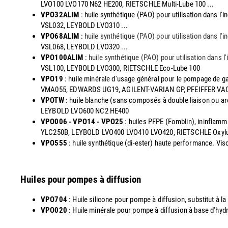
LVO100 LVO170 N62 HE200, RIETSCHLE Multi-Lube 100 ...
VPO32ALIM
: huile synthétique (PAO) pour utilisation dans 
VSL032, LEYBOLD LVO310 ...
VPO68ALIM
:
huile synthétique (PAO) pour utilisation dans l
VSL068, LEYBOLD LVO320 ...
VPO100ALIM
:
huile synthétique (PAO) pour utilisation dans 
VSL100, LEYBOLD LVO300, RIETSCHLE Eco-Lube 100
VPO19
: huile minérale d'usage général pour le pompage de g
VMA055, EDWARDS UG19, AGILENT-VARIAN GP, PFEIFFER V
VPOTW
: huile blanche (sans composés à double liaison ou a
LEYBOLD LVO600 NC2 HE400
VPO006 - VPO14 - VPO25
: huiles PFPE (Fomblin), ininflam
YLC250B, LEYBOLD LVO400 LVO410 LVO420, RIETSCHLE Oxyl
VPO555
: huile synthétique (di-ester) haute performance. 
Huiles pour pompes à diffusion
VPO704
: Huile silicone pour pompe à diffusion, substitut à
VPO020
: Huile minérale pour pompe à diffusion à base d'hy