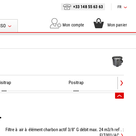
+33 148 55 63 63
FR
Mon compte
Mon panier
ISO
isitrap
Positrap
.
Filtre à air à élément charbon actif 3/8'' G débit max. 24 m3/h ref . :
FLT001/AC