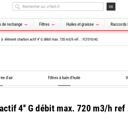
s de rechange
Filtres
Huiles et graisse
Raccords 
ir à élément charbon actif 4'' G débit max. 720 m3/h ref . : FLT010/AC
rée d'air
Filtres à bain d'huile
V
ctif 4'' G débit max. 720 m3/h ref 