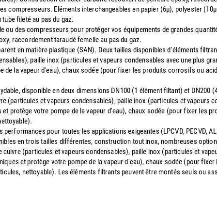
des compresseurs. Eléments interchangeables en papier (6µ), polyester (10µ l
tube fileté au pas du gaz.
ide ou des compresseurs pour protéger vos équipements de grandes quantité
poxy, raccordement taraudé femelle au pas du gaz.
parent en matière plastique (SAN). Deux tailles disponibles d'éléments filtra
ndensables), paille inox (particules et vapeurs condensables avec une plus gra
e la vapeur d'eau), chaux sodée (pour fixer les produits corrosifs ou acide
oxydable, disponible en deux dimensions DN100 (1 élément filtant) et DN200 (4
ivre (particules et vapeurs condensables), paille inox (particules et vapeurs
et protège votre pompe de la vapeur d'eau), chaux sodée (pour fixer les prod
nettoyable).
utes performances pour toutes les applications exigeantes (LPCVD, PECVD, AL
bles en trois tailles différentes, construction tout inox, nombreuses option
de cuivre (particules et vapeurs condensables), paille inox (particules et va
iques et protège votre pompe de la vapeur d'eau), chaux sodée (pour fixer le
ticules, nettoyable). Les éléments filtrants peuvent être montés seuls ou a