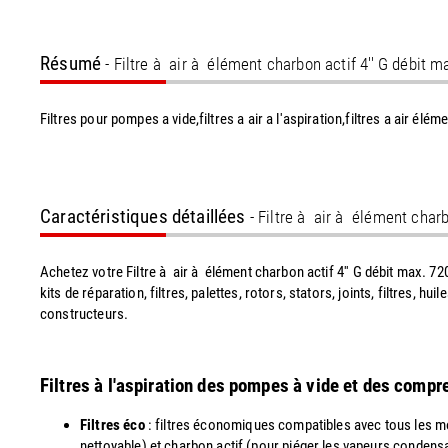
Résumé
- Filtre à air à élément charbon actif 4'' G débit m
Filtres pour pompes a vide,filtres a air a l'aspiration,filtres a air élém
Caractéristiques détaillées
- Filtre à air à élément charb
Achetez votre Filtre à air à élément charbon actif 4'' G débit max. 7
kits de réparation, filtres, palettes, rotors, stators, joints, filtres
constructeurs.
Filtres à l'aspiration des pompes à vide et des comp
Filtres éco
: filtres économiques compatibles avec tous les mo
nettoyable) et charbon actif (pour piéger les vapeurs condens