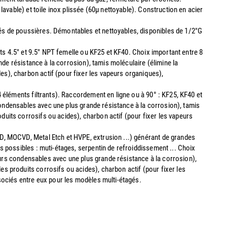
avable) et toile inox plissée (60µ nettoyable). Construction en acier
s de poussières. Démontables et nettoyables, disponibles de 1/2"G
nts 4.5" et 9.5" NPT femelle ou KF25 et KF40. Choix important entre 8
nde résistance à la corrosion), tamis moléculaire (élimine la
s), charbon actif (pour fixer les vapeurs organiques),
 éléments filtrants). Raccordement en ligne ou à 90° : KF25, KF40 et
 condensables avec une plus grande résistance à la corrosion), tamis
uits corrosifs ou acides), charbon actif (pour fixer les vapeurs
D, MOCVD, Metal Etch et HVPE, extrusion ...) générant de grandes
s possibles : muti-étages, serpentin de refroiddissement ... Choix
peurs condensables avec une plus grande résistance à la corrosion),
s produits corrosifs ou acides), charbon actif (pour fixer les
ssociés entre eux pour les modèles multi-étagés.