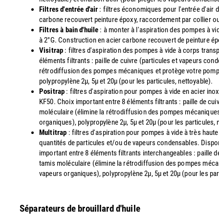
Filtres d'entrée d'air
: filtres économiques pour l'entrée d'air 
carbone recouvert peinture époxy, raccordement par collier ou 
Filtres à bain d'huile
: à monter à l'aspiration des pompes à v
à 2"G. Construction en acier carbone recouvert de peinture é
Visitrap
: filtres d'aspiration des pompes à vide à corps trans
éléments filtrants : paille de cuivre (particules et vapeurs co
rétrodiffusion des pompes mécaniques et protège votre pompe d
polypropylène 2µ, 5µ et 20µ (pour les particules, nettoyable).
Positrap
: filtres d'aspiration pour pompes à vide en acier in
KF50. Choix important entre 8 éléments filtrants : paille de cu
moléculaire (élimine la rétrodiffusion des pompes mécaniques 
organiques), polypropylène 2µ, 5µ et 20µ (pour les particules, 
Multitrap
: filtres d'aspiration pour pompes à vide à très ha
quantités de particules et/ou de vapeurs condensables. Disponi
important entre 8 éléments filtrants interchangeables : paille 
tamis moléculaire (élimine la rétrodiffusion des pompes mécan
vapeurs organiques), polypropylène 2µ, 5µ et 20µ (pour les par
Séparateurs de brouillard d'huile