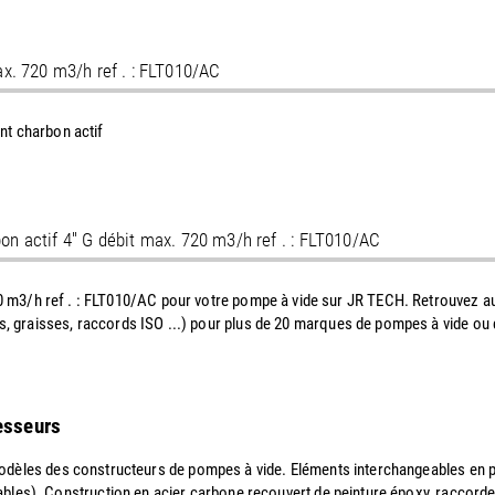
ax. 720 m3/h ref . : FLT010/AC
ent charbon actif
on actif 4'' G débit max. 720 m3/h ref . : FLT010/AC
20 m3/h ref . : FLT010/AC pour votre pompe à vide sur JR TECH. Retrouvez aus
, huiles, graisses, raccords ISO ...) pour plus de 20 marques de pompes à vide
resseurs
dèles des constructeurs de pompes à vide. Eléments interchangeables en papi
ables). Construction en acier carbone recouvert de peinture époxy, raccord