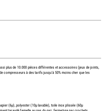
si plus de 10.000 pièces différentes et accessoires (jeux de joints,
 ou de compresseurs à des tarifs jusqu'à 50% moins cher que les
er (6µ), polyester (10µ lavable), toile inox plissée (60µ
ement taraudé femelle au pas du gaz, fermeture par crochets.