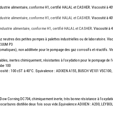
l'industrie alimentaire, conforme H1, certifié HALAL et CASHER. Viscosité 
'industrie alimentaire, conforme H1, certifié HALAL et CASHER
. Viscosité à 
l'industrie alimentaire, conforme H1, certifié HALAL et CASHER
. Viscosité à
az neutres des petites pompes à palettes industrielles ou de laboratoire. V
ACUUM P3
romatiques), non additivée pour le pompage des gaz corrosifs et réactifs. 
mables, inertes chimiquement, résistantes à l'oxydation pour le pompage de
ube 100
Viscosité : 100 cST à 40°C. Equivalence : ADIXEN A155, BUSCH VE101 VSC1
 la Dow Corning DC704, chimiquement inerte, très bonne résistance à l'oxyd
drocarbures distillée deux fois sous vide.Equivalence ADIXEN : A200, LEYB