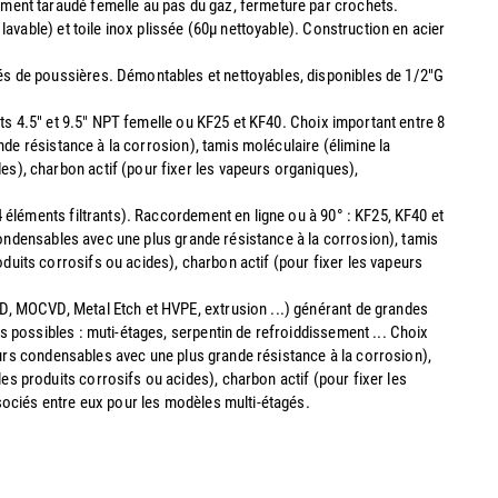
ement taraudé femelle au pas du gaz, fermeture par crochets.
avable) et toile inox plissée (60µ nettoyable). Construction en acier
s de poussières. Démontables et nettoyables, disponibles de 1/2"G
nts 4.5" et 9.5" NPT femelle ou KF25 et KF40. Choix important entre 8
nde résistance à la corrosion), tamis moléculaire (élimine la
s), charbon actif (pour fixer les vapeurs organiques),
 éléments filtrants). Raccordement en ligne ou à 90° : KF25, KF40 et
 condensables avec une plus grande résistance à la corrosion), tamis
uits corrosifs ou acides), charbon actif (pour fixer les vapeurs
D, MOCVD, Metal Etch et HVPE, extrusion ...) générant de grandes
s possibles : muti-étages, serpentin de refroiddissement ... Choix
peurs condensables avec une plus grande résistance à la corrosion),
s produits corrosifs ou acides), charbon actif (pour fixer les
ssociés entre eux pour les modèles multi-étagés.