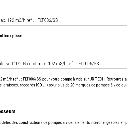
max. 192 m3/h ref . : FLT006/SS
ent inox plisse
plissé 1''1/2 G débit max. 192 m3/h ref . : FLT006/SS
192 m3/h ref . : FLT006/SS pour votre pompe à vide sur JR TECH. Retrouvez au
, huiles, graisses, raccords ISO ...) pour plus de 20 marques de pompes à vide
resseurs
dèles des constructeurs de pompes à vide. Eléments interchangeables en papi