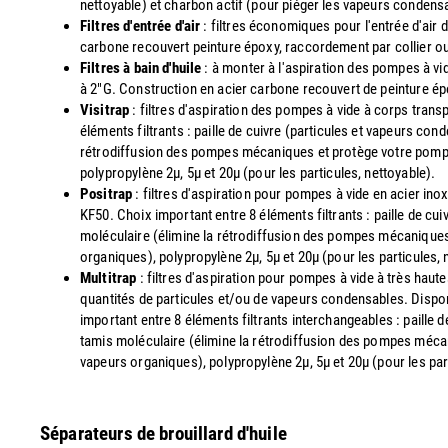
nettoyable) et charbon actif (pour piéger les vapeurs condens
Filtres d'entrée d'air
: filtres économiques pour l'entrée d'air 
carbone recouvert peinture époxy, raccordement par collier ou 
Filtres à bain d'huile
: à monter à l'aspiration des pompes à v
à 2"G. Construction en acier carbone recouvert de peinture é
Visitrap
: filtres d'aspiration des pompes à vide à corps trans
éléments filtrants : paille de cuivre (particules et vapeurs co
rétrodiffusion des pompes mécaniques et protège votre pompe d
polypropylène 2µ, 5µ et 20µ (pour les particules, nettoyable).
Positrap
: filtres d'aspiration pour pompes à vide en acier in
KF50. Choix important entre 8 éléments filtrants : paille de cu
moléculaire (élimine la rétrodiffusion des pompes mécaniques 
organiques), polypropylène 2µ, 5µ et 20µ (pour les particules, 
Multitrap
: filtres d'aspiration pour pompes à vide à très ha
quantités de particules et/ou de vapeurs condensables. Disponi
important entre 8 éléments filtrants interchangeables : paille 
tamis moléculaire (élimine la rétrodiffusion des pompes mécan
vapeurs organiques), polypropylène 2µ, 5µ et 20µ (pour les par
Séparateurs de brouillard d'huile