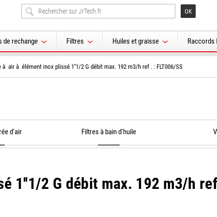
s de rechange
Filtres
Huiles et graisse
Raccords 
re à air à élément inox plissé 1''1/2 G débit max. 192 m3/h ref . : FLT006/SS
rée d'air
Filtres à bain d'huile
V
sé 1''1/2 G débit max. 192 m3/h ref