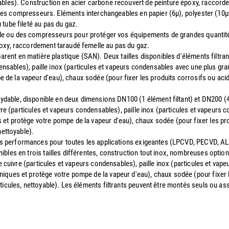
ables). Construction en acier carbone recouvert de peinture époxy, raccord
des compresseurs. Eléments interchangeables en papier (6µ), polyester (10µ l
tube fileté au pas du gaz.
ide ou des compresseurs pour protéger vos équipements de grandes quantité
poxy, raccordement taraudé femelle au pas du gaz.
parent en matière plastique (SAN). Deux tailles disponibles d'éléments filtra
ndensables), paille inox (particules et vapeurs condensables avec une plus gra
e la vapeur d'eau), chaux sodée (pour fixer les produits corrosifs ou acide
oxydable, disponible en deux dimensions DN100 (1 élément filtant) et DN200 (4
ivre (particules et vapeurs condensables), paille inox (particules et vapeurs
et protège votre pompe de la vapeur d'eau), chaux sodée (pour fixer les prod
nettoyable).
utes performances pour toutes les applications exigeantes (LPCVD, PECVD, AL
bles en trois tailles différentes, construction tout inox, nombreuses option
de cuivre (particules et vapeurs condensables), paille inox (particules et va
iques et protège votre pompe de la vapeur d'eau), chaux sodée (pour fixer le
ticules, nettoyable). Les éléments filtrants peuvent être montés seuls ou a