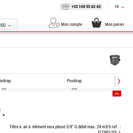
+33 148 55 63 63
FR
Mon compte
Mon panier
ISO
isitrap
Positrap
 .
Filtre à air à élément inox plissé 3/8'' G débit max. 24 m3/h ref . :
FLT001/SS