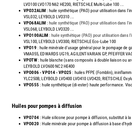
LVO100 LVO170 N62 HE200, RIETSCHLE Multi-Lube 100 ...
VPO32ALIM
: huile synthétique (PAO) pour utilisation dans 
VSL032, LEYBOLD LVO310 ...
VPO68ALIM
:
huile synthétique (PAO) pour utilisation dans l
VSL068, LEYBOLD LVO320 ...
VPO100ALIM
:
huile synthétique (PAO) pour utilisation dans 
VSL100, LEYBOLD LVO300, RIETSCHLE Eco-Lube 100
VPO19
: huile minérale d'usage général pour le pompage de g
VMA055, EDWARDS UG19, AGILENT-VARIAN GP, PFEIFFER V
VPOTW
: huile blanche (sans composés à double liaison ou a
LEYBOLD LVO600 NC2 HE400
VPO006 - VPO14 - VPO25
: huiles PFPE (Fomblin), ininflam
YLC250B, LEYBOLD LVO400 LVO410 LVO420, RIETSCHLE Oxyl
VPO555
: huile synthétique (di-ester) haute performance. 
Huiles pour pompes à diffusion
VPO704
: Huile silicone pour pompe à diffusion, substitut à
VPO020
: Huile minérale pour pompe à diffusion à base d'hy