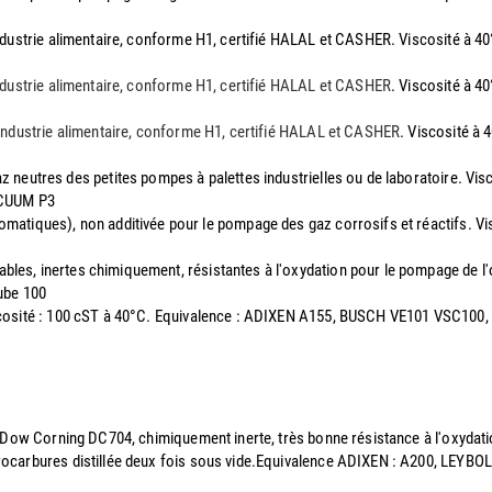
l'industrie alimentaire, conforme H1, certifié HALAL et CASHER. Viscosité 
'industrie alimentaire, conforme H1, certifié HALAL et CASHER
. Viscosité à 
l'industrie alimentaire, conforme H1, certifié HALAL et CASHER
. Viscosité à
az neutres des petites pompes à palettes industrielles ou de laboratoire. V
ACUUM P3
romatiques), non additivée pour le pompage des gaz corrosifs et réactifs. 
mables, inertes chimiquement, résistantes à l'oxydation pour le pompage de
ube 100
Viscosité : 100 cST à 40°C. Equivalence : ADIXEN A155, BUSCH VE101 VSC1
 la Dow Corning DC704, chimiquement inerte, très bonne résistance à l'oxyd
drocarbures distillée deux fois sous vide.Equivalence ADIXEN : A200, LEYB