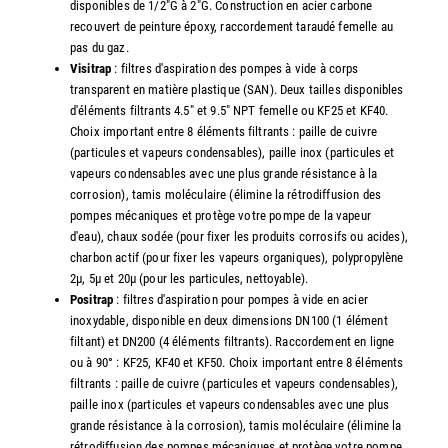
disponibles de 1/2"G à 2"G. Construction en acier carbone
recouvert de peinture époxy, raccordement taraudé femelle au
pas du gaz.
Visitrap
: filtres d'aspiration des pompes à vide à corps
transparent en matière plastique (SAN). Deux tailles disponibles
d'éléments filtrants 4.5" et 9.5" NPT femelle ou KF25 et KF40.
Choix important entre 8 éléments filtrants : paille de cuivre
(particules et vapeurs condensables), paille inox (particules et
vapeurs condensables avec une plus grande résistance à la
corrosion), tamis moléculaire (élimine la rétrodiffusion des
pompes mécaniques et protège votre pompe de la vapeur
d'eau), chaux sodée (pour fixer les produits corrosifs ou acides),
charbon actif (pour fixer les vapeurs organiques), polypropylène
2µ, 5µ et 20µ (pour les particules, nettoyable).
Positrap
: filtres d'aspiration pour pompes à vide en acier
inoxydable, disponible en deux dimensions DN100 (1 élément
filtant) et DN200 (4 éléments filtrants). Raccordement en ligne
ou à 90° : KF25, KF40 et KF50. Choix important entre 8 éléments
filtrants : paille de cuivre (particules et vapeurs condensables),
paille inox (particules et vapeurs condensables avec une plus
grande résistance à la corrosion), tamis moléculaire (élimine la
rétrodiffusion des pompes mécaniques et protège votre pompe