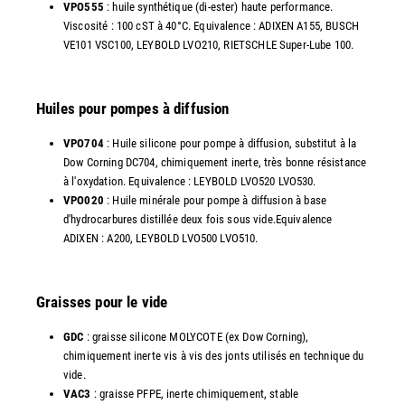
VPO555
: huile synthétique (di-ester) haute performance.
Viscosité : 100 cST à 40°C. Equivalence : ADIXEN A155, BUSCH
VE101 VSC100, LEYBOLD LVO210, RIETSCHLE Super-Lube 100.
Huiles pour pompes à diffusion
VPO704
: Huile silicone pour pompe à diffusion, substitut à la
Dow Corning DC704, chimiquement inerte, très bonne résistance
à l'oxydation. Equivalence : LEYBOLD LVO520 LVO530.
VPO020
: Huile minérale pour pompe à diffusion à base
d'hydrocarbures distillée deux fois sous vide.Equivalence
ADIXEN : A200, LEYBOLD LVO500 LVO510.
Graisses pour le vide
GDC
: graisse silicone MOLYCOTE (ex Dow Corning),
chimiquement inerte vis à vis des jonts utilisés en technique du
vide.
VAC3
: graisse PFPE, inerte chimiquement, stable