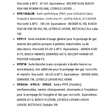
Viscosité à 40°C : 67 cSt. Equivalence : BECKER SL68, BUSCH
VSA1068 VSB068 VSL068, LEYBOLD LVO320 ...
VPO100ALIM
:
huile synthétique (PAO) pour utilisation dans
l'industrie alimentaire, conforme H1, certifié HALAL et CASHER
.
Viscosité à 40°C : 100 cSt. Equivalence : BECKER SL100, BUSCH
VSA100 VSB100 VSL100, LEYBOLD LVO300, RIETSCHLE Eco-Lube
100
VPO19
: huile minérale d'usage général pour le pompage de gaz
neutres des petites pompes à palettes industrielles ou de
laboratoire. Viscosité 55 cSt à 40°C. Equivalence : ADIXEN A100
A119, BUSCH VMA055, EDWARDS UG19, AGILENT-VARIAN GP,
PFEIFFER VACUUM P3
VPOTW
: huile blanche (sans composés à double liaison ou
aromatiques), non additivée pour le pompage des gaz corrosifs
et réactifs. Viscosité : 65 cSt à 40°C. Equivalence : ADIXEN A300,
EDWARDS TW, LEYBOLD LVO600 NC2 HE400
VPO006 - VPO14 - VPO25
: huiles PFPE (Fomblin),
ininflammables, inertes chimiquement, résistantes à l'oxydation
pour le pompage de l'oxygène et des gaz corrosifs. Equivalence :
ADIXEN A113, BUSCH YLC250B, LEYBOLD LVO400 LVO410
LVO420, RIETSCHLE Oxylube 100