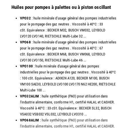
Huiles pour pompes à palettes ou à piston oscillant
VPO32
: huile minérale d'usage général des pompes industrielles
pour le pompage des gaz neutres . Viscosité à 40°C : 33
cSt. Equivalence : BECKER M32, BUSCH VM032, LEYBOLD
LVO120 LVO140, RIETSCHLE Multi-Lube 32 ...
VPO68
: huile minérale d'usage général des pompes industrielles
pour le pompage des gaz neutres . Viscosité à 40°C : 67
cSt. Equivalence : BECKER M68, BUSCH VM068, LEYBOLD
LVO130 LVO150, RIETSCHLE Multi-Lube 46 ...
VPO100
: huile minérale d'usage général des pompes
industrielles pour le pompage des gaz neutres . Viscosité à 40°C
: 100 cSt. Equivalence : ADIXEN A120, BECKER M100, BUSCH
VM100 SAE30, LEYBOLD LVO100 LVO170 N62 HE200, RIETSCHLE
Multi-Lube 100 ...
VPO32ALIM
: huile synthétique (PAO) pour utilisation dans
l'industrie alimentaire, conforme H1, certifié HALAL et CASHER.
Viscosité à 40°C : 33 cSt. Equivalence : BECKER SL32, BUSCH
VSA032 VSB032 VSL032, LEYBOLD LVO310 ...
VPO68ALIM
:
huile synthétique (PAO) pour utilisation dans
l'industrie alimentaire, conforme H1, certifié HALAL et CASHER
.