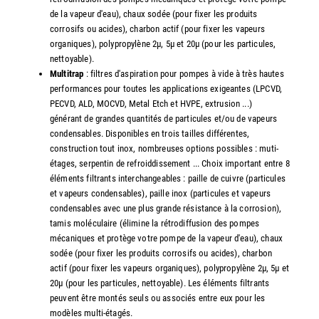
de la vapeur d'eau), chaux sodée (pour fixer les produits
corrosifs ou acides), charbon actif (pour fixer les vapeurs
organiques), polypropylène 2µ, 5µ et 20µ (pour les particules,
nettoyable).
Multitrap
: filtres d'aspiration pour pompes à vide à très hautes
performances pour toutes les applications exigeantes (LPCVD,
PECVD, ALD, MOCVD, Metal Etch et HVPE, extrusion ...)
générant de grandes quantités de particules et/ou de vapeurs
condensables. Disponibles en trois tailles différentes,
construction tout inox, nombreuses options possibles : muti-
étages, serpentin de refroiddissement ... Choix important entre 8
éléments filtrants interchangeables : paille de cuivre (particules
et vapeurs condensables), paille inox (particules et vapeurs
condensables avec une plus grande résistance à la corrosion),
tamis moléculaire (élimine la rétrodiffusion des pompes
mécaniques et protège votre pompe de la vapeur d'eau), chaux
sodée (pour fixer les produits corrosifs ou acides), charbon
actif (pour fixer les vapeurs organiques), polypropylène 2µ, 5µ et
20µ (pour les particules, nettoyable). Les éléments filtrants
peuvent être montés seuls ou associés entre eux pour les
modèles multi-étagés.