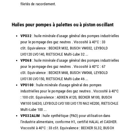
filetés de racordement.
Huiles pour pompes à palettes ou à piston oscillant
VPO32
: huile minérale d'usage général des pompes industrielles
pour le pompage des gaz neutres . Viscosité à 40°C : 33
cSt. Equivalence : BECKER M32, BUSCH VM032, LEYBOLD
LVO120 LVO140, RIETSCHLE Multi-Lube 32 ...
VPO68
: huile minérale d'usage général des pompes industrielles
pour le pompage des gaz neutres . Viscosité à 40°C : 67
cSt. Equivalence : BECKER M68, BUSCH VM068, LEYBOLD
LVO130 LVO150, RIETSCHLE Multi-Lube 46 ...
VPO100
: huile minérale d'usage général des pompes
industrielles pour le pompage des gaz neutres . Viscosité à 40°C
: 100 cSt. Equivalence : ADIXEN A120, BECKER M100, BUSCH
VM100 SAE30, LEYBOLD LVO100 LVO170 N62 HE200, RIETSCHLE
Multi-Lube 100 ...
VPO32ALIM
: huile synthétique (PAO) pour utilisation dans
l'industrie alimentaire, conforme H1, certifié HALAL et CASHER.
Viscosité à 40°C : 33 cSt. Equivalence : BECKER SL32, BUSCH