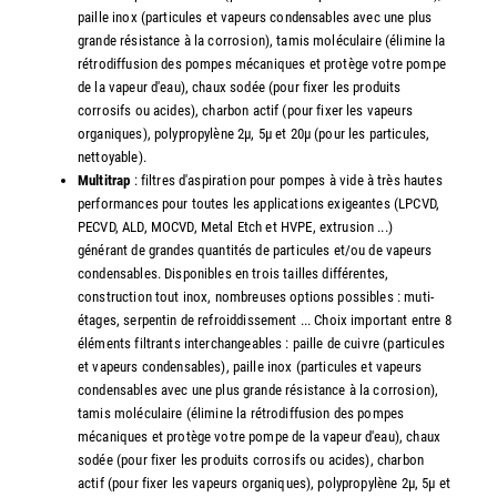
paille inox (particules et vapeurs condensables avec une plus
grande résistance à la corrosion), tamis moléculaire (élimine la
rétrodiffusion des pompes mécaniques et protège votre pompe
de la vapeur d'eau), chaux sodée (pour fixer les produits
corrosifs ou acides), charbon actif (pour fixer les vapeurs
organiques), polypropylène 2µ, 5µ et 20µ (pour les particules,
nettoyable).
Multitrap
: filtres d'aspiration pour pompes à vide à très hautes
performances pour toutes les applications exigeantes (LPCVD,
PECVD, ALD, MOCVD, Metal Etch et HVPE, extrusion ...)
générant de grandes quantités de particules et/ou de vapeurs
condensables. Disponibles en trois tailles différentes,
construction tout inox, nombreuses options possibles : muti-
étages, serpentin de refroiddissement ... Choix important entre 8
éléments filtrants interchangeables : paille de cuivre (particules
et vapeurs condensables), paille inox (particules et vapeurs
condensables avec une plus grande résistance à la corrosion),
tamis moléculaire (élimine la rétrodiffusion des pompes
mécaniques et protège votre pompe de la vapeur d'eau), chaux
sodée (pour fixer les produits corrosifs ou acides), charbon
actif (pour fixer les vapeurs organiques), polypropylène 2µ, 5µ et