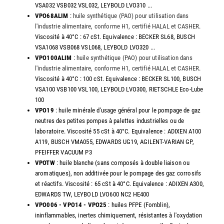
VSA032 VSB032 VSL032, LEYBOLD LVO310 ...
VPO68ALIM
:
huile synthétique (PAO) pour utilisation dans
l'industrie alimentaire, conforme H1, certifié HALAL et CASHER
.
Viscosité à 40°C : 67 cSt. Equivalence : BECKER SL68, BUSCH
VSA1068 VSB068 VSL068, LEYBOLD LVO320 ...
VPO100ALIM
:
huile synthétique (PAO) pour utilisation dans
l'industrie alimentaire, conforme H1, certifié HALAL et CASHER
.
Viscosité à 40°C : 100 cSt. Equivalence : BECKER SL100, BUSCH
VSA100 VSB100 VSL100, LEYBOLD LVO300, RIETSCHLE Eco-Lube
100
VPO19
: huile minérale d'usage général pour le pompage de gaz
neutres des petites pompes à palettes industrielles ou de
laboratoire. Viscosité 55 cSt à 40°C. Equivalence : ADIXEN A100
A119, BUSCH VMA055, EDWARDS UG19, AGILENT-VARIAN GP,
PFEIFFER VACUUM P3
VPOTW
: huile blanche (sans composés à double liaison ou
aromatiques), non additivée pour le pompage des gaz corrosifs
et réactifs. Viscosité : 65 cSt à 40°C. Equivalence : ADIXEN A300,
EDWARDS TW, LEYBOLD LVO600 NC2 HE400
VPO006 - VPO14 - VPO25
: huiles PFPE (Fomblin),
ininflammables, inertes chimiquement, résistantes à l'oxydation