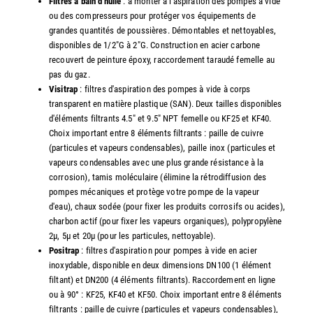
Filtres à bain d'huile
: à monter à l'aspiration des pompes à vide
ou des compresseurs pour protéger vos équipements de
grandes quantités de poussières. Démontables et nettoyables,
disponibles de 1/2"G à 2"G. Construction en acier carbone
recouvert de peinture époxy, raccordement taraudé femelle au
pas du gaz.
Visitrap
: filtres d'aspiration des pompes à vide à corps
transparent en matière plastique (SAN). Deux tailles disponibles
d'éléments filtrants 4.5" et 9.5" NPT femelle ou KF25 et KF40.
Choix important entre 8 éléments filtrants : paille de cuivre
(particules et vapeurs condensables), paille inox (particules et
vapeurs condensables avec une plus grande résistance à la
corrosion), tamis moléculaire (élimine la rétrodiffusion des
pompes mécaniques et protège votre pompe de la vapeur
d'eau), chaux sodée (pour fixer les produits corrosifs ou acides),
charbon actif (pour fixer les vapeurs organiques), polypropylène
2µ, 5µ et 20µ (pour les particules, nettoyable).
Positrap
: filtres d'aspiration pour pompes à vide en acier
inoxydable, disponible en deux dimensions DN100 (1 élément
filtant) et DN200 (4 éléments filtrants). Raccordement en ligne
ou à 90° : KF25, KF40 et KF50. Choix important entre 8 éléments
filtrants : paille de cuivre (particules et vapeurs condensables),