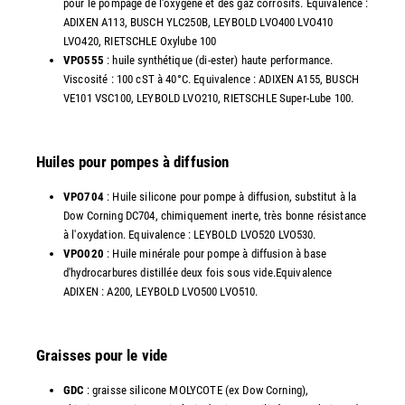
pour le pompage de l'oxygène et des gaz corrosifs. Equivalence :
ADIXEN A113, BUSCH YLC250B, LEYBOLD LVO400 LVO410
LVO420, RIETSCHLE Oxylube 100
VPO555
: huile synthétique (di-ester) haute performance.
Viscosité : 100 cST à 40°C. Equivalence : ADIXEN A155, BUSCH
VE101 VSC100, LEYBOLD LVO210, RIETSCHLE Super-Lube 100.
Huiles pour pompes à diffusion
VPO704
: Huile silicone pour pompe à diffusion, substitut à la
Dow Corning DC704, chimiquement inerte, très bonne résistance
à l'oxydation. Equivalence : LEYBOLD LVO520 LVO530.
VPO020
: Huile minérale pour pompe à diffusion à base
d'hydrocarbures distillée deux fois sous vide.Equivalence
ADIXEN : A200, LEYBOLD LVO500 LVO510.
Graisses pour le vide
GDC
: graisse silicone MOLYCOTE (ex Dow Corning),