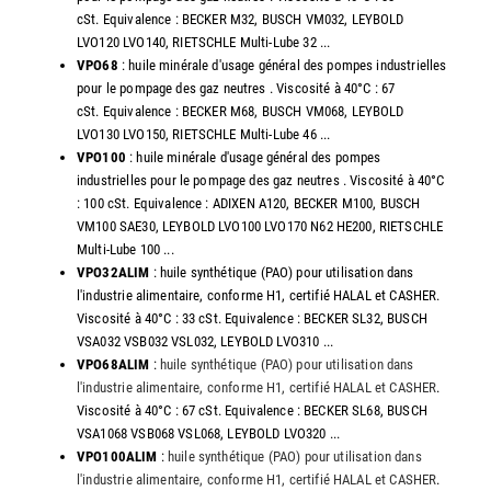
cSt. Equivalence : BECKER M32, BUSCH VM032, LEYBOLD
LVO120 LVO140, RIETSCHLE Multi-Lube 32 ...
VPO68
: huile minérale d'usage général des pompes industrielles
pour le pompage des gaz neutres . Viscosité à 40°C : 67
cSt. Equivalence : BECKER M68, BUSCH VM068, LEYBOLD
LVO130 LVO150, RIETSCHLE Multi-Lube 46 ...
VPO100
: huile minérale d'usage général des pompes
industrielles pour le pompage des gaz neutres . Viscosité à 40°C
: 100 cSt. Equivalence : ADIXEN A120, BECKER M100, BUSCH
VM100 SAE30, LEYBOLD LVO100 LVO170 N62 HE200, RIETSCHLE
Multi-Lube 100 ...
VPO32ALIM
: huile synthétique (PAO) pour utilisation dans
l'industrie alimentaire, conforme H1, certifié HALAL et CASHER.
Viscosité à 40°C : 33 cSt. Equivalence : BECKER SL32, BUSCH
VSA032 VSB032 VSL032, LEYBOLD LVO310 ...
VPO68ALIM
:
huile synthétique (PAO) pour utilisation dans
l'industrie alimentaire, conforme H1, certifié HALAL et CASHER
.
Viscosité à 40°C : 67 cSt. Equivalence : BECKER SL68, BUSCH
VSA1068 VSB068 VSL068, LEYBOLD LVO320 ...
VPO100ALIM
:
huile synthétique (PAO) pour utilisation dans
l'industrie alimentaire, conforme H1, certifié HALAL et CASHER
.