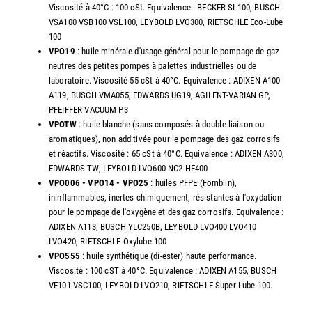
Viscosité à 40°C : 100 cSt. Equivalence : BECKER SL100, BUSCH
VSA100 VSB100 VSL100, LEYBOLD LVO300, RIETSCHLE Eco-Lube
100
VPO19
: huile minérale d'usage général pour le pompage de gaz
neutres des petites pompes à palettes industrielles ou de
laboratoire. Viscosité 55 cSt à 40°C. Equivalence : ADIXEN A100
A119, BUSCH VMA055, EDWARDS UG19, AGILENT-VARIAN GP,
PFEIFFER VACUUM P3
VPOTW
: huile blanche (sans composés à double liaison ou
aromatiques), non additivée pour le pompage des gaz corrosifs
et réactifs. Viscosité : 65 cSt à 40°C. Equivalence : ADIXEN A300,
EDWARDS TW, LEYBOLD LVO600 NC2 HE400
VPO006 - VPO14 - VPO25
: huiles PFPE (Fomblin),
ininflammables, inertes chimiquement, résistantes à l'oxydation
pour le pompage de l'oxygène et des gaz corrosifs. Equivalence :
ADIXEN A113, BUSCH YLC250B, LEYBOLD LVO400 LVO410
LVO420, RIETSCHLE Oxylube 100
VPO555
: huile synthétique (di-ester) haute performance.
Viscosité : 100 cST à 40°C. Equivalence : ADIXEN A155, BUSCH
VE101 VSC100, LEYBOLD LVO210, RIETSCHLE Super-Lube 100.