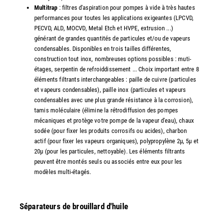
Multitrap
: filtres d'aspiration pour pompes à vide à très hautes
performances pour toutes les applications exigeantes (LPCVD,
PECVD, ALD, MOCVD, Metal Etch et HVPE, extrusion ...)
générant de grandes quantités de particules et/ou de vapeurs
condensables. Disponibles en trois tailles différentes,
construction tout inox, nombreuses options possibles : muti-
étages, serpentin de refroiddissement ... Choix important entre 8
éléments filtrants interchangeables : paille de cuivre (particules
et vapeurs condensables), paille inox (particules et vapeurs
condensables avec une plus grande résistance à la corrosion),
tamis moléculaire (élimine la rétrodiffusion des pompes
mécaniques et protège votre pompe de la vapeur d'eau), chaux
sodée (pour fixer les produits corrosifs ou acides), charbon
actif (pour fixer les vapeurs organiques), polypropylène 2µ, 5µ et
20µ (pour les particules, nettoyable). Les éléments filtrants
peuvent être montés seuls ou associés entre eux pour les
modèles multi-étagés.
Séparateurs de brouillard d'huile