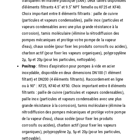
transparent en matière plastique (SAN). Deux tailles disponibles
d'éléments filtrants 4.5" et 9.5" NPT femelle ou KF25 et KF40.
Choix important entre 8 éléments filtrants : paille de cuivre
(particules et vapeurs condensables), paille inox (particules et
vapeurs condensables avec une plus grande résistance à la
corrosion), tamis moléculaire (élimine la rétrodiffusion des
pompes mécaniques et protège votre pompe de la vapeur
d'eau), chaux sodée (pour fixer les produits corrosifs ou acides),
charbon actif (pour fixer les vapeurs organiques), polypropylène
2µ, 5µ et 20µ (pour les particules, nettoyable).
Positrap
: filtres d'aspiration pour pompes à vide en acier
inoxydable, disponible en deux dimensions DN100 (1 élément
filtant) et DN200 (4 éléments filtrants). Raccordement en ligne
ou à 90° : KF25, KF40 et KF50. Choix important entre 8 éléments
filtrants : paille de cuivre (particules et vapeurs condensables),
paille inox (particules et vapeurs condensables avec une plus
grande résistance à la corrosion), tamis moléculaire (élimine la
rétrodiffusion des pompes mécaniques et protège votre pompe
de la vapeur d'eau), chaux sodée (pour fixer les produits
corrosifs ou acides), charbon actif (pour fixer les vapeurs
organiques), polypropylène 2µ, 5µ et 20µ (pour les particules,
nettoyable).