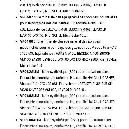
cSt. Equivalence : BECKER M32, BUSCH VM032, LEYBOLD
LVO120 LVO140, RIETSCHLE Multi-Lube 32 ...
VPO68
: huile minérale d'usage général des pompes industrielles
pour le pompage des gaz neutres . Viscosité à 40°C : 67
cSt. Equivalence : BECKER M68, BUSCH VM068, LEYBOLD
LVO130 LVO150, RIETSCHLE Multi-Lube 46 ...
VPO100
: huile minérale d'usage général des pompes
industrielles pour le pompage des gaz neutres . Viscosité à 40°C
: 100 cSt. Equivalence : ADIXEN A120, BECKER M100, BUSCH
VM100 SAE30, LEYBOLD LVO100 LVO170 N62 HE200, RIETSCHLE
Multi-Lube 100 ...
VPO32ALIM
: huile synthétique (PAO) pour utilisation dans
l'industrie alimentaire, conforme H1, certifié HALAL et CASHER.
Viscosité à 40°C : 33 cSt. Equivalence : BECKER SL32, BUSCH
VSA032 VSB032 VSL032, LEYBOLD LVO310 ...
VPO68ALIM
:
huile synthétique (PAO) pour utilisation dans
l'industrie alimentaire, conforme H1, certifié HALAL et CASHER
.
Viscosité à 40°C : 67 cSt. Equivalence : BECKER SL68, BUSCH
VSA1068 VSB068 VSL068, LEYBOLD LVO320 ...
VPO100ALIM
:
huile synthétique (PAO) pour utilisation dans
l'industrie alimentaire, conforme H1, certifié HALAL et CASHER
.