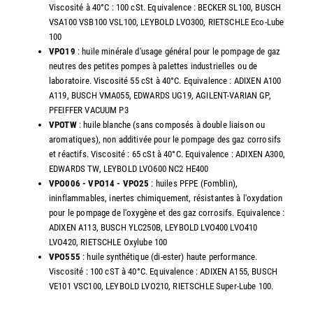
Viscosité à 40°C : 100 cSt. Equivalence : BECKER SL100, BUSCH
VSA100 VSB100 VSL100, LEYBOLD LVO300, RIETSCHLE Eco-Lube
100
VPO19
: huile minérale d'usage général pour le pompage de gaz
neutres des petites pompes à palettes industrielles ou de
laboratoire. Viscosité 55 cSt à 40°C. Equivalence : ADIXEN A100
A119, BUSCH VMA055, EDWARDS UG19, AGILENT-VARIAN GP,
PFEIFFER VACUUM P3
VPOTW
: huile blanche (sans composés à double liaison ou
aromatiques), non additivée pour le pompage des gaz corrosifs
et réactifs. Viscosité : 65 cSt à 40°C. Equivalence : ADIXEN A300,
EDWARDS TW, LEYBOLD LVO600 NC2 HE400
VPO006 - VPO14 - VPO25
: huiles PFPE (Fomblin),
ininflammables, inertes chimiquement, résistantes à l'oxydation
pour le pompage de l'oxygène et des gaz corrosifs. Equivalence :
ADIXEN A113, BUSCH YLC250B, LEYBOLD LVO400 LVO410
LVO420, RIETSCHLE Oxylube 100
VPO555
: huile synthétique (di-ester) haute performance.
Viscosité : 100 cST à 40°C. Equivalence : ADIXEN A155, BUSCH
VE101 VSC100, LEYBOLD LVO210, RIETSCHLE Super-Lube 100.