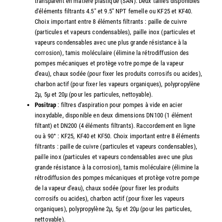
transparent en matière plastique (SAN). Deux tailles disponibles
d'éléments filtrants 4.5" et 9.5" NPT femelle ou KF25 et KF40.
Choix important entre 8 éléments filtrants : paille de cuivre
(particules et vapeurs condensables), paille inox (particules et
vapeurs condensables avec une plus grande résistance à la
corrosion), tamis moléculaire (élimine la rétrodiffusion des
pompes mécaniques et protège votre pompe de la vapeur
d'eau), chaux sodée (pour fixer les produits corrosifs ou acides),
charbon actif (pour fixer les vapeurs organiques), polypropylène
2µ, 5µ et 20µ (pour les particules, nettoyable).
Positrap
: filtres d'aspiration pour pompes à vide en acier
inoxydable, disponible en deux dimensions DN100 (1 élément
filtant) et DN200 (4 éléments filtrants). Raccordement en ligne
ou à 90° : KF25, KF40 et KF50. Choix important entre 8 éléments
filtrants : paille de cuivre (particules et vapeurs condensables),
paille inox (particules et vapeurs condensables avec une plus
grande résistance à la corrosion), tamis moléculaire (élimine la
rétrodiffusion des pompes mécaniques et protège votre pompe
de la vapeur d'eau), chaux sodée (pour fixer les produits
corrosifs ou acides), charbon actif (pour fixer les vapeurs
organiques), polypropylène 2µ, 5µ et 20µ (pour les particules,
nettoyable).