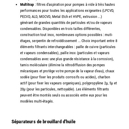
Multitrap
: filtres d'aspiration pour pompes à vide à très hautes
performances pour toutes les applications exigeantes (LPCVD,
PECVD, ALD, MOCVD, Metal Etch et HVPE, extrusion ...)
générant de grandes quantités de particules et/ou de vapeurs
condensables. Disponibles en trois tailles différentes,
construction tout inox, nombreuses options possibles : muti-
étages, serpentin de refroiddissement ... Choix important entre 8
éléments filtrants interchangeables : paille de cuivre (particules
et vapeurs condensables), paille inox (particules et vapeurs
condensables avec une plus grande résistance à la corrosion),
tamis moléculaire (élimine la rétrodiffusion des pompes
mécaniques et protège votre pompe de la vapeur d'eau), chaux
sodée (pour fixer les produits corrosifs ou acides), charbon
actif (pour fixer les vapeurs organiques), polypropylène 2µ, 5µ et
20µ (pour les particules, nettoyable). Les éléments filtrants
peuvent être montés seuls ou associés entre eux pour les
modèles multi-étagés.
Séparateurs de brouillard d'huile