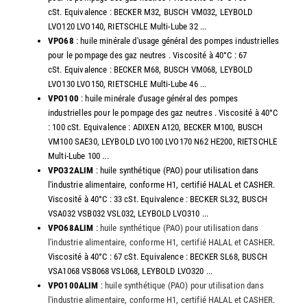
cSt. Equivalence : BECKER M32, BUSCH VM032, LEYBOLD
LVO120 LVO140, RIETSCHLE Multi-Lube 32 ...
VPO68
: huile minérale d'usage général des pompes industrielles
pour le pompage des gaz neutres . Viscosité à 40°C : 67
cSt. Equivalence : BECKER M68, BUSCH VM068, LEYBOLD
LVO130 LVO150, RIETSCHLE Multi-Lube 46 ...
VPO100
: huile minérale d'usage général des pompes
industrielles pour le pompage des gaz neutres . Viscosité à 40°C
: 100 cSt. Equivalence : ADIXEN A120, BECKER M100, BUSCH
VM100 SAE30, LEYBOLD LVO100 LVO170 N62 HE200, RIETSCHLE
Multi-Lube 100 ...
VPO32ALIM
: huile synthétique (PAO) pour utilisation dans
l'industrie alimentaire, conforme H1, certifié HALAL et CASHER.
Viscosité à 40°C : 33 cSt. Equivalence : BECKER SL32, BUSCH
VSA032 VSB032 VSL032, LEYBOLD LVO310 ...
VPO68ALIM
:
huile synthétique (PAO) pour utilisation dans
l'industrie alimentaire, conforme H1, certifié HALAL et CASHER
.
Viscosité à 40°C : 67 cSt. Equivalence : BECKER SL68, BUSCH
VSA1068 VSB068 VSL068, LEYBOLD LVO320 ...
VPO100ALIM
:
huile synthétique (PAO) pour utilisation dans
l'industrie alimentaire, conforme H1, certifié HALAL et CASHER
.