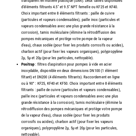
transparent en matière plastique (SAN). Deux tailles disponibles
d'éléments filtrants 4.5" et 9.5" NPT femelle ou KF25 et KF40.
Choix important entre 8 éléments filtrants : paille de cuivre
(particules et vapeurs condensables), paille inox (particules et
vapeurs condensables avec une plus grande résistance à la
corrosion), tamis moléculaire (élimine la rétrodiffusion des
pompes mécaniques et protège votre pompe de la vapeur
d'eau), chaux sodée (pour fixer les produits corrosifs ou acides),
charbon actif (pour fixer les vapeurs organiques), polypropylène
2µ, 5µ et 20µ (pour les particules, nettoyable).
Positrap
: filtres d'aspiration pour pompes à vide en acier
inoxydable, disponible en deux dimensions DN100 (1 élément
filtant) et DN200 (4 éléments filtrants). Raccordement en ligne
ou à 90° : KF25, KF40 et KF50. Choix important entre 8 éléments
filtrants : paille de cuivre (particules et vapeurs condensables),
paille inox (particules et vapeurs condensables avec une plus
grande résistance à la corrosion), tamis moléculaire (élimine la
rétrodiffusion des pompes mécaniques et protège votre pompe
de la vapeur d'eau), chaux sodée (pour fixer les produits
corrosifs ou acides), charbon actif (pour fixer les vapeurs
organiques), polypropylène 2µ, 5µ et 20µ (pour les particules,
nettoyable).