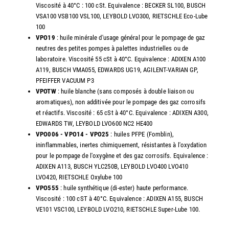
Viscosité à 40°C : 100 cSt. Equivalence : BECKER SL100, BUSCH
VSA100 VSB100 VSL100, LEYBOLD LVO300, RIETSCHLE Eco-Lube
100
VPO19
: huile minérale d'usage général pour le pompage de gaz
neutres des petites pompes à palettes industrielles ou de
laboratoire. Viscosité 55 cSt à 40°C. Equivalence : ADIXEN A100
A119, BUSCH VMA055, EDWARDS UG19, AGILENT-VARIAN GP,
PFEIFFER VACUUM P3
VPOTW
: huile blanche (sans composés à double liaison ou
aromatiques), non additivée pour le pompage des gaz corrosifs
et réactifs. Viscosité : 65 cSt à 40°C. Equivalence : ADIXEN A300,
EDWARDS TW, LEYBOLD LVO600 NC2 HE400
VPO006 - VPO14 - VPO25
: huiles PFPE (Fomblin),
ininflammables, inertes chimiquement, résistantes à l'oxydation
pour le pompage de l'oxygène et des gaz corrosifs. Equivalence :
ADIXEN A113, BUSCH YLC250B, LEYBOLD LVO400 LVO410
LVO420, RIETSCHLE Oxylube 100
VPO555
: huile synthétique (di-ester) haute performance.
Viscosité : 100 cST à 40°C. Equivalence : ADIXEN A155, BUSCH
VE101 VSC100, LEYBOLD LVO210, RIETSCHLE Super-Lube 100.