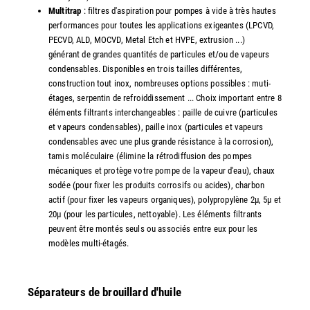
Multitrap
: filtres d'aspiration pour pompes à vide à très hautes
performances pour toutes les applications exigeantes (LPCVD,
PECVD, ALD, MOCVD, Metal Etch et HVPE, extrusion ...)
générant de grandes quantités de particules et/ou de vapeurs
condensables. Disponibles en trois tailles différentes,
construction tout inox, nombreuses options possibles : muti-
étages, serpentin de refroiddissement ... Choix important entre 8
éléments filtrants interchangeables : paille de cuivre (particules
et vapeurs condensables), paille inox (particules et vapeurs
condensables avec une plus grande résistance à la corrosion),
tamis moléculaire (élimine la rétrodiffusion des pompes
mécaniques et protège votre pompe de la vapeur d'eau), chaux
sodée (pour fixer les produits corrosifs ou acides), charbon
actif (pour fixer les vapeurs organiques), polypropylène 2µ, 5µ et
20µ (pour les particules, nettoyable). Les éléments filtrants
peuvent être montés seuls ou associés entre eux pour les
modèles multi-étagés.
Séparateurs de brouillard d'huile