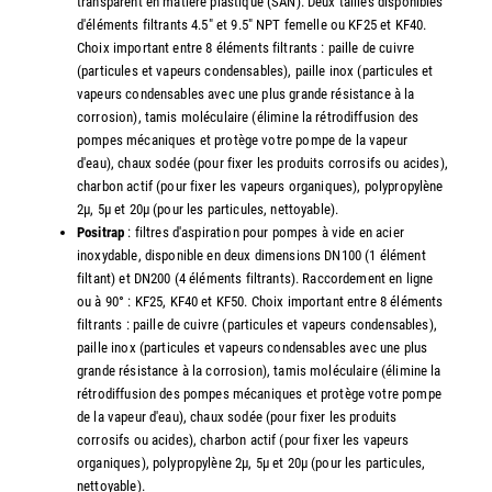
transparent en matière plastique (SAN). Deux tailles disponibles
d'éléments filtrants 4.5" et 9.5" NPT femelle ou KF25 et KF40.
Choix important entre 8 éléments filtrants : paille de cuivre
(particules et vapeurs condensables), paille inox (particules et
vapeurs condensables avec une plus grande résistance à la
corrosion), tamis moléculaire (élimine la rétrodiffusion des
pompes mécaniques et protège votre pompe de la vapeur
d'eau), chaux sodée (pour fixer les produits corrosifs ou acides),
charbon actif (pour fixer les vapeurs organiques), polypropylène
2µ, 5µ et 20µ (pour les particules, nettoyable).
Positrap
: filtres d'aspiration pour pompes à vide en acier
inoxydable, disponible en deux dimensions DN100 (1 élément
filtant) et DN200 (4 éléments filtrants). Raccordement en ligne
ou à 90° : KF25, KF40 et KF50. Choix important entre 8 éléments
filtrants : paille de cuivre (particules et vapeurs condensables),
paille inox (particules et vapeurs condensables avec une plus
grande résistance à la corrosion), tamis moléculaire (élimine la
rétrodiffusion des pompes mécaniques et protège votre pompe
de la vapeur d'eau), chaux sodée (pour fixer les produits
corrosifs ou acides), charbon actif (pour fixer les vapeurs
organiques), polypropylène 2µ, 5µ et 20µ (pour les particules,
nettoyable).