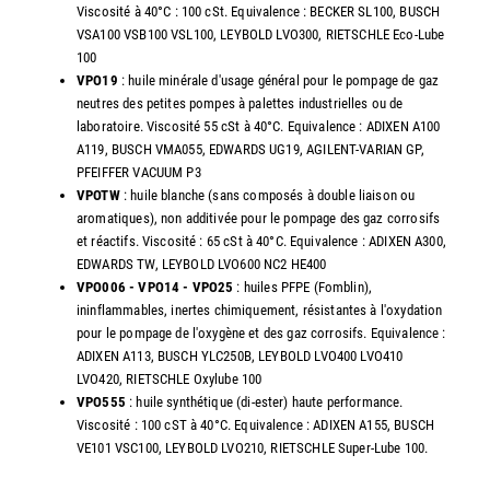
Viscosité à 40°C : 100 cSt. Equivalence : BECKER SL100, BUSCH
VSA100 VSB100 VSL100, LEYBOLD LVO300, RIETSCHLE Eco-Lube
100
VPO19
: huile minérale d'usage général pour le pompage de gaz
neutres des petites pompes à palettes industrielles ou de
laboratoire. Viscosité 55 cSt à 40°C. Equivalence : ADIXEN A100
A119, BUSCH VMA055, EDWARDS UG19, AGILENT-VARIAN GP,
PFEIFFER VACUUM P3
VPOTW
: huile blanche (sans composés à double liaison ou
aromatiques), non additivée pour le pompage des gaz corrosifs
et réactifs. Viscosité : 65 cSt à 40°C. Equivalence : ADIXEN A300,
EDWARDS TW, LEYBOLD LVO600 NC2 HE400
VPO006 - VPO14 - VPO25
: huiles PFPE (Fomblin),
ininflammables, inertes chimiquement, résistantes à l'oxydation
pour le pompage de l'oxygène et des gaz corrosifs. Equivalence :
ADIXEN A113, BUSCH YLC250B, LEYBOLD LVO400 LVO410
LVO420, RIETSCHLE Oxylube 100
VPO555
: huile synthétique (di-ester) haute performance.
Viscosité : 100 cST à 40°C. Equivalence : ADIXEN A155, BUSCH
VE101 VSC100, LEYBOLD LVO210, RIETSCHLE Super-Lube 100.