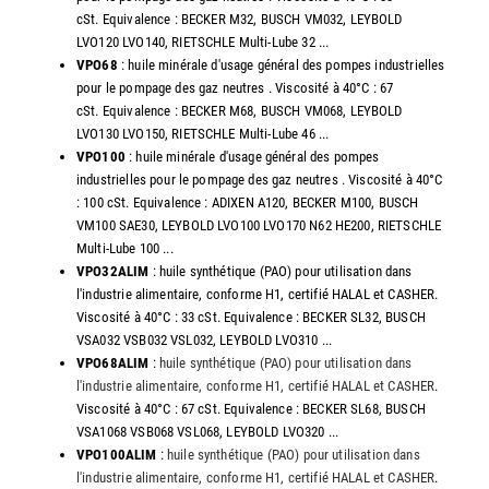
cSt. Equivalence : BECKER M32, BUSCH VM032, LEYBOLD
LVO120 LVO140, RIETSCHLE Multi-Lube 32 ...
VPO68
: huile minérale d'usage général des pompes industrielles
pour le pompage des gaz neutres . Viscosité à 40°C : 67
cSt. Equivalence : BECKER M68, BUSCH VM068, LEYBOLD
LVO130 LVO150, RIETSCHLE Multi-Lube 46 ...
VPO100
: huile minérale d'usage général des pompes
industrielles pour le pompage des gaz neutres . Viscosité à 40°C
: 100 cSt. Equivalence : ADIXEN A120, BECKER M100, BUSCH
VM100 SAE30, LEYBOLD LVO100 LVO170 N62 HE200, RIETSCHLE
Multi-Lube 100 ...
VPO32ALIM
: huile synthétique (PAO) pour utilisation dans
l'industrie alimentaire, conforme H1, certifié HALAL et CASHER.
Viscosité à 40°C : 33 cSt. Equivalence : BECKER SL32, BUSCH
VSA032 VSB032 VSL032, LEYBOLD LVO310 ...
VPO68ALIM
:
huile synthétique (PAO) pour utilisation dans
l'industrie alimentaire, conforme H1, certifié HALAL et CASHER
.
Viscosité à 40°C : 67 cSt. Equivalence : BECKER SL68, BUSCH
VSA1068 VSB068 VSL068, LEYBOLD LVO320 ...
VPO100ALIM
:
huile synthétique (PAO) pour utilisation dans
l'industrie alimentaire, conforme H1, certifié HALAL et CASHER
.