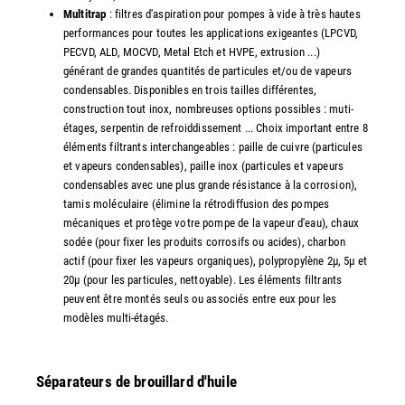
Multitrap
: filtres d'aspiration pour pompes à vide à très hautes
performances pour toutes les applications exigeantes (LPCVD,
PECVD, ALD, MOCVD, Metal Etch et HVPE, extrusion ...)
générant de grandes quantités de particules et/ou de vapeurs
condensables. Disponibles en trois tailles différentes,
construction tout inox, nombreuses options possibles : muti-
étages, serpentin de refroiddissement ... Choix important entre 8
éléments filtrants interchangeables : paille de cuivre (particules
et vapeurs condensables), paille inox (particules et vapeurs
condensables avec une plus grande résistance à la corrosion),
tamis moléculaire (élimine la rétrodiffusion des pompes
mécaniques et protège votre pompe de la vapeur d'eau), chaux
sodée (pour fixer les produits corrosifs ou acides), charbon
actif (pour fixer les vapeurs organiques), polypropylène 2µ, 5µ et
20µ (pour les particules, nettoyable). Les éléments filtrants
peuvent être montés seuls ou associés entre eux pour les
modèles multi-étagés.
Séparateurs de brouillard d'huile