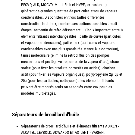
PECVD, ALD, MOCVD, Metal Etch et HVPE, extrusion ...)
générant de grandes quantités de particules et/ou de vapeurs
condensables. Disponibles en trois tailles différentes,
construction tout inox, nombreuses options possibles : muti-
étages, serpentin de refroiddissement ... Choix important entre 8
éléments filtrants interchangeables : paille de cuivre (particules
et vapeurs condensables), paille inox (particules et vapeurs
condensables avec une plus grande résistance à la corrosion),
tamis moléculaire (élimine la rétrodiffusion des pompes
mécaniques et protège votre pompe de la vapeur d'eau), chaux
sodée (pour fixer les produits corrosifs ou acides), charbon
actif (pour fixer les vapeurs organiques), polypropylène 2µ, 5µ et
20µ (pour les particules, nettoyable). Les éléments filtrants
peuvent être montés seuls ou associés entre eux pour les
modèles multi-étagés.
Séparateurs de brouillard d'huile
Séparateurs de brouillard d'huile et éléments filtrants ADIXEN -
ALCATEL, LEYBOLD, ADWARDS ET AGILENT - VARIAN.