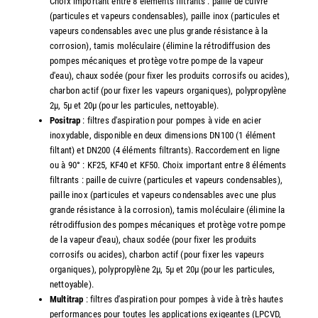
Choix important entre 8 éléments filtrants : paille de cuivre
(particules et vapeurs condensables), paille inox (particules et
vapeurs condensables avec une plus grande résistance à la
corrosion), tamis moléculaire (élimine la rétrodiffusion des
pompes mécaniques et protège votre pompe de la vapeur
d'eau), chaux sodée (pour fixer les produits corrosifs ou acides),
charbon actif (pour fixer les vapeurs organiques), polypropylène
2µ, 5µ et 20µ (pour les particules, nettoyable).
Positrap
: filtres d'aspiration pour pompes à vide en acier
inoxydable, disponible en deux dimensions DN100 (1 élément
filtant) et DN200 (4 éléments filtrants). Raccordement en ligne
ou à 90° : KF25, KF40 et KF50. Choix important entre 8 éléments
filtrants : paille de cuivre (particules et vapeurs condensables),
paille inox (particules et vapeurs condensables avec une plus
grande résistance à la corrosion), tamis moléculaire (élimine la
rétrodiffusion des pompes mécaniques et protège votre pompe
de la vapeur d'eau), chaux sodée (pour fixer les produits
corrosifs ou acides), charbon actif (pour fixer les vapeurs
organiques), polypropylène 2µ, 5µ et 20µ (pour les particules,
nettoyable).
Multitrap
: filtres d'aspiration pour pompes à vide à très hautes
performances pour toutes les applications exigeantes (LPCVD,