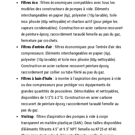
Filtres éco
: filtres économiques compatibles avec tous les
modèles des constructeurs de pompes à vide. Eléments
interchangeables en papier (6µ), polyester (10µ lavable), toile
inox plissée (60µ nettoyable) et charbon actif (pour piéger les
vapeurs condensables). Construction en acier carbone recouvert
de peinture époxy, raccordement taraudé femelle au pas du gaz,
fermeture par crochets.
Filtres d'entrée d'air
: filtres économiques pour l'entrée d'air des
compresseurs. Eléments interchangeables en papier (6µ),
polyester (10µ lavable) et toile inox plissée (60µ nettoyable).
Construction en acier carbone recouvert peinture époxy,
raccordement par collier ou tube fileté au pas du gaz.
Filtres à bain d'huile
: à monter à l'aspiration des pompes à vide
ou des compresseurs pour protéger vos équipements de
grandes quantités de poussières. Démontables et nettoyables,
disponibles de 1/2"G à 2"G. Construction en acier carbone
recouvert de peinture époxy, raccordement taraudé femelle au
pas du gaz.
Visitrap
: filtres d'aspiration des pompes à vide à corps
transparent en matière plastique (SAN). Deux tailles disponibles
d'éléments filtrants 4.5" et 9.5" NPT femelle ou KF25 et KF40.