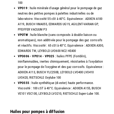
100
VPO19
: huile minérale d'usage général pour le pompage de gaz
neutres des petites pompes à palettes industrielles ou de
laboratoire. Viscosité 55 cSt à 40°C. Equivalence : ADIXEN A100
A119, BUSCH VMA055, EDWARDS UG19, AGILENT-VARIAN GP,
PFEIFFER VACUUM P3
VPOTW
: huile blanche (sans composés à double liaison ou
aromatiques), non additivée pour le pompage des gaz corrosifs
et réactifs. Viscosité : 65 cSt à 40°C. Equivalence : ADIXEN A300,
EDWARDS TW, LEYBOLD LVO600 NC2 HE400
VPO006 - VPO14 - VPO25
: huiles PFPE (Fomblin),
ininflammables, inertes chimiquement, résistantes à l'oxydation
pour le pompage de l'oxygène et des gaz corrosifs. Equivalence :
ADIXEN A113, BUSCH YLC250B, LEYBOLD LVO400 LVO410
LVO420, RIETSCHLE Oxylube 100
VPO555
: huile synthétique (di-ester) haute performance.
Viscosité : 100 cST à 40°C. Equivalence : ADIXEN A155, BUSCH
VE101 VSC100, LEYBOLD LVO210, RIETSCHLE Super-Lube 100.
Huiles pour pompes à diffusion