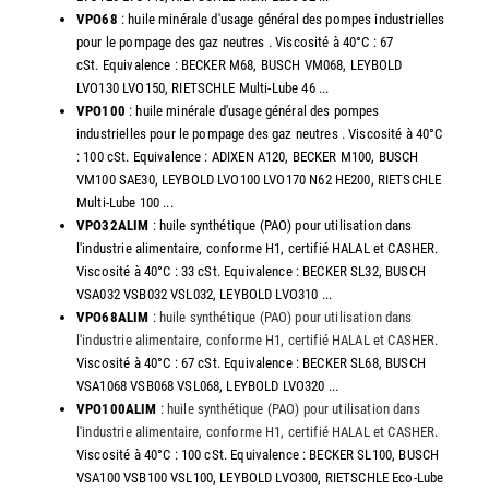
VPO68
: huile minérale d'usage général des pompes industrielles
pour le pompage des gaz neutres . Viscosité à 40°C : 67
cSt. Equivalence : BECKER M68, BUSCH VM068, LEYBOLD
LVO130 LVO150, RIETSCHLE Multi-Lube 46 ...
VPO100
: huile minérale d'usage général des pompes
industrielles pour le pompage des gaz neutres . Viscosité à 40°C
: 100 cSt. Equivalence : ADIXEN A120, BECKER M100, BUSCH
VM100 SAE30, LEYBOLD LVO100 LVO170 N62 HE200, RIETSCHLE
Multi-Lube 100 ...
VPO32ALIM
: huile synthétique (PAO) pour utilisation dans
l'industrie alimentaire, conforme H1, certifié HALAL et CASHER.
Viscosité à 40°C : 33 cSt. Equivalence : BECKER SL32, BUSCH
VSA032 VSB032 VSL032, LEYBOLD LVO310 ...
VPO68ALIM
:
huile synthétique (PAO) pour utilisation dans
l'industrie alimentaire, conforme H1, certifié HALAL et CASHER
.
Viscosité à 40°C : 67 cSt. Equivalence : BECKER SL68, BUSCH
VSA1068 VSB068 VSL068, LEYBOLD LVO320 ...
VPO100ALIM
:
huile synthétique (PAO) pour utilisation dans
l'industrie alimentaire, conforme H1, certifié HALAL et CASHER
.
Viscosité à 40°C : 100 cSt. Equivalence : BECKER SL100, BUSCH
VSA100 VSB100 VSL100, LEYBOLD LVO300, RIETSCHLE Eco-Lube